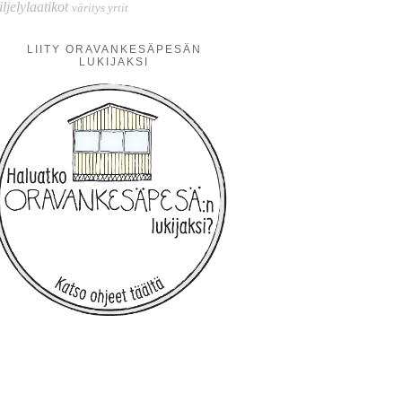
iljelylaatikot
väritys
yrtit
LIITY ORAVANKESÄPESÄN
LUKIJAKSI