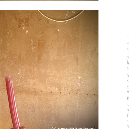
a
d
h
j
k
k
l
m
m
m
r
s
s
t