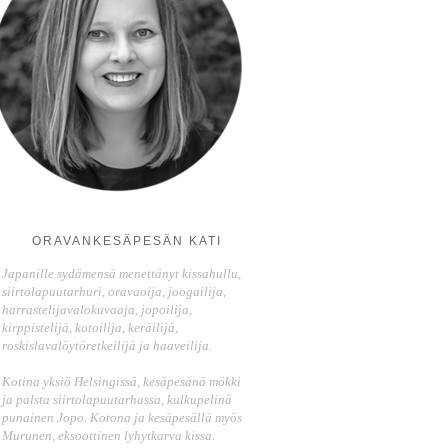
ORAVANKESÄPESÄN KATI
Japanille sydämensä menettänyt kissahullu,
siirtolapuutarhuri, oravaoija, joogailija,
harrastelijavalokuvaaja, jopoilija,
kirppistelijä, kotoilija, keräilijä,
roskislavalöytöretkeilijä ja haaveilija.
Kotina yksiö Helsingissä, kesäpesänä mökki
ja palsta siirtolapuutarhassa, kulkupelinä
punainen Jopo. Kotona ja kesäpesällä myös
Murunen, eksoottinen lyhytkarva kissa.