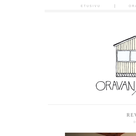
ETUSIVU
OR
RE
0