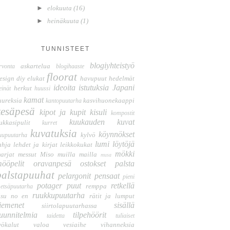
►
elokuuta
(16)
►
heinäkuuta
(1)
TUNNISTEET
blogiyhteistyö
askartelua
rvonta
blogihaaste
floorat
esign
diy
elukat
havupuut
hedelmät
ideoita
istutuksia
Japani
herkut
einät
huussi
kamat
uureksia
kasvihuonekaappi
kantopuutarha
kesäpesä
kipot ja kupit
kisuli
kompostit
kuukauden kuvat
ukkasipulit
kurret
kuvatuksia
köynnökset
kylvö
uupuutarha
lumi
löytöjä
ahja
lehdet ja kirjat
leikkokukat
mökki
arjat
messut
Miso
muilla mailla
musa
ööpelit
oravanpesä
ostokset
palsta
palstapuuhat
pelargonit
pensaat
pieni
potager
puut
retkellä
remppa
etsäpuutarha
ruukkupuutarha
isu no en
rätit ja lumput
iemenet
sisällä
siirtolapuutarhassa
uunnitelmia
tilpehöörit
taidetta
tuliaiset
yökalut
valoa
vesiaihe
vihanneksia