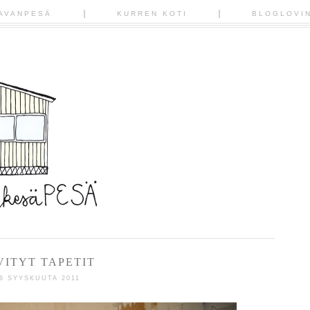
AVANPESÄ
KURREN KOTI
BLOGLOVI
VITYT TAPETIT
6 SYYSKUUTA 2011