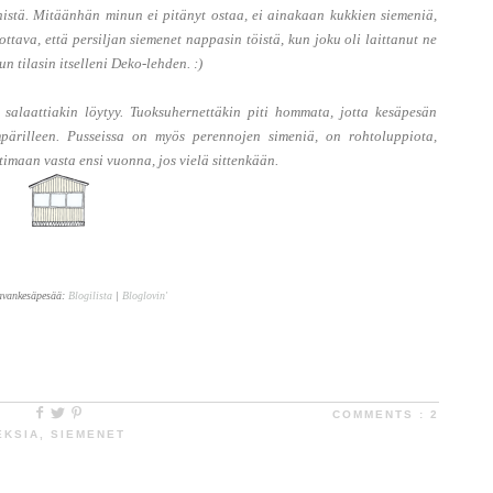
nistä. Mitäänhän minun ei pitänyt ostaa, ei ainakaan kukkien siemeniä,
tava, että persiljan siemenet nappasin töistä, kun joku oli laittanut ne
n tilasin itselleni Deko-lehden. :)
salaattiakin löytyy. Tuoksuhernettäkin piti hommata, jotta kesäpesän
pärilleen. Pusseissa on myös perennojen simeniä, on rohtoluppiota,
ttimaan vasta ensi vuonna, jos vielä sittenkään.
avankesäpesää:
Blogilista
|
Bloglovin'
COMMENTS :
2
EKSIA
,
SIEMENET