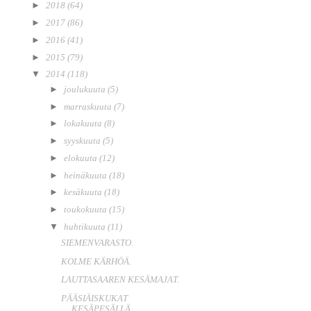
►
2018
(64)
►
2017
(86)
►
2016
(41)
►
2015
(79)
▼
2014
(118)
►
joulukuuta
(5)
►
marraskuuta
(7)
►
lokakuuta
(8)
►
syyskuuta
(5)
►
elokuuta
(12)
►
heinäkuuta
(18)
►
kesäkuuta
(18)
►
toukokuuta
(15)
▼
huhtikuuta
(11)
SIEMENVARASTO.
KOLME KÄRHÖÄ.
LAUTTASAAREN KESÄMAJAT.
PÄÄSIÄISKUKAT
KESÄPESÄLLÄ.