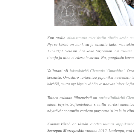
Kun tuolla
aikaisemmin mietiskelin tämän kesän su
Nyt se kärhö on hankittu ja samalla kaksi muutaki
12,90/kpl. Selasin läpi koko tarjonnan. On muuten s
tietoja ja aina ei edes ole kuvaa. No, guuglasin kuvat
Valintani oli
loistokärhö Clematis 'Omoshiro'
. Omo
keskusta. Omoshiro tarkoittaa japaniksi mielenkiint
kärhöä, mutta nyt löysin vähän vastaavanlaiset Sofia
Toinen mukaan lähteneistä on
tarhaviinikärhö Cle
minut täysin. Sofianlehdon sivuilla väriksi mainit
näyttävät enemmän vaalean purppuraisilta kuin viini
Kolmas kärhö on tämän vuoden uutuus
alppikärh
Szczepan Marczynskin
vuonna 2012. Luulenpa, että 