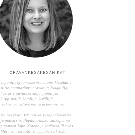
ORAVANKESÄPESÄN KATI
Japanille sydämensä menettänyt kissahullu,
siirtolapuutarhuri, oravaoija, joogailija,
harrastelijavalokuvaaja, jopoilija,
kirppistelijä, kotoilija, keräilijä,
roskislavalöytöretkeilijä ja haaveilija.
Kotina yksiö Helsingissä, kesäpesänä mökki
ja palsta siirtolapuutarhassa, kulkupelinä
punainen Jopo. Kotona ja kesäpesällä myös
Murunen, eksoottinen lyhytkarva kissa.