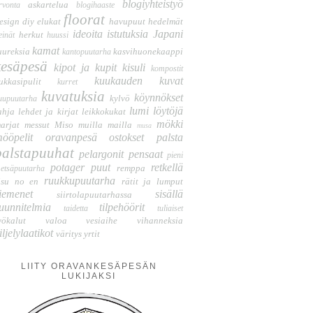
blogiyhteistyö
askartelua
rvonta
blogihaaste
floorat
esign
diy
elukat
havupuut
hedelmät
ideoita
istutuksia
Japani
herkut
einät
huussi
kamat
uureksia
kasvihuonekaappi
kantopuutarha
kesäpesä
kipot ja kupit
kisuli
kompostit
kuukauden kuvat
ukkasipulit
kurret
kuvatuksia
köynnökset
kylvö
uupuutarha
lumi
löytöjä
ahja
lehdet ja kirjat
leikkokukat
mökki
arjat
messut
Miso
muilla mailla
musa
ööpelit
oravanpesä
ostokset
palsta
palstapuuhat
pelargonit
pensaat
pieni
potager
puut
retkellä
remppa
etsäpuutarha
ruukkupuutarha
isu no en
rätit ja lumput
iemenet
sisällä
siirtolapuutarhassa
uunnitelmia
tilpehöörit
taidetta
tuliaiset
yökalut
valoa
vesiaihe
vihanneksia
iljelylaatikot
väritys
yrtit
LIITY ORAVANKESÄPESÄN
LUKIJAKSI