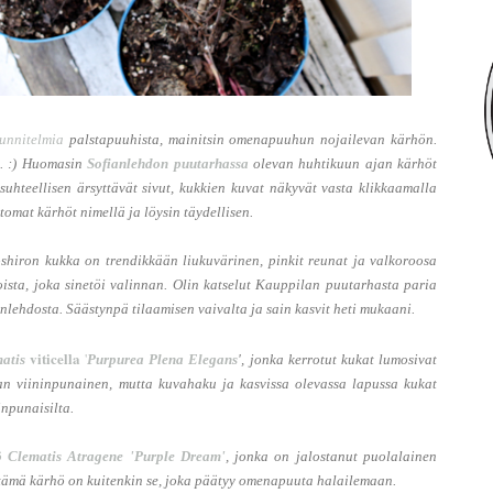
unnitelmia
palstapuuhista, mainitsin omenapuuhun nojailevan kärhön.
n. :) Huomasin
Sofianlehdon puutarhassa
olevan huhtikuun ajan kärhöt
uhteellisen ärsyttävät sivut, kukkien kuvat näkyvät vasta klikkaamalla
tomat kärhöt nimellä ja löysin täydellisen.
shiron kukka on trendikkään liukuvärinen, pinkit reunat ja valkoroosa
oista, joka sinetöi valinnan. Olin katselut Kauppilan puutarhasta paria
nlehdosta. Säästynpä tilaamisen vaivalta ja sain kasvit heti mukaani.
viticella
'
matis
Purpurea Plena Elegans
', jonka kerrotut kukat lumosivat
aan viininpunainen, mutta kuvahaku ja kasvissa olevassa lapussa kukat
npunaisilta.
ö Clematis Atragene 'Purple Dream'
, jonka on jalostanut puolalainen
tämä kärhö on kuitenkin se, joka päätyy omenapuuta halailemaan.