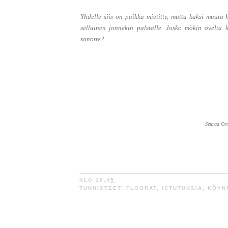
Yhdelle siis on paikka mietitty, mutta kaksi muuta
sellainen jonnekin palstalle. Josko mökin ovelta ku
sanotte?
Seuraa Or
KLO
10.45
TUNNISTEET:
FLOORAT
,
ISTUTUKSIA
,
KÖYN