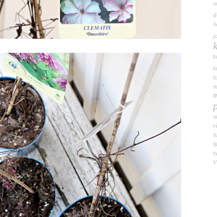
a
d
h
j
k
k
l
m
m
m
r
s
s
t
v