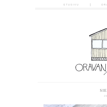
ETUSIVU
OR
SI
2