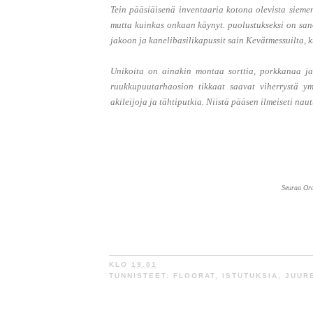
Tein pääsiäisenä inventaaria kotona olevista sieme
mutta kuinkas onkaan käynyt. puolustukseksi on sanot
jakoon ja kanelibasilikapussit sain Kevätmessuilta, ku
Unikoita on ainakin montaa sorttia, porkkanaa ja 
ruukkupuutarhaosion tikkaat saavat viherrystä ym
akileijoja ja tähtiputkia. Niistä pääsen ilmeiseti nau
Seuraa Or
KLO
19.01
TUNNISTEET:
FLOORAT
,
ISTUTUKSIA
,
JUUR