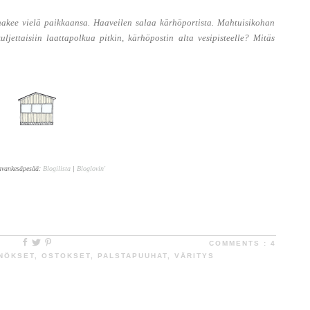
 hakee vielä paikkaansa. Haaveilen salaa kärhöportista. Mahtuisikohan
ljettaisiin laattapolkua pitkin, kärhöpostin alta vesipisteelle? Mitäs
avankesäpesää:
Blogilista
|
Bloglovin'
COMMENTS :
4
NÖKSET
,
OSTOKSET
,
PALSTAPUUHAT
,
VÄRITYS