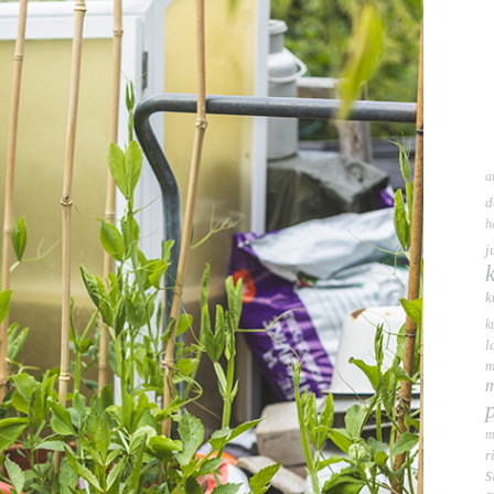
a
d
h
j
k
k
l
m
m
m
r
s