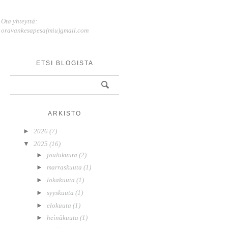
Ota yhteyttä:
oravankesapesa(miu)gmail.com
ETSI BLOGISTA
ARKISTO
►
2026
(7)
▼
2025
(16)
►
joulukuuta
(2)
►
marraskuuta
(1)
►
lokakuuta
(1)
►
syyskuuta
(1)
►
elokuuta
(1)
►
heinäkuuta
(1)