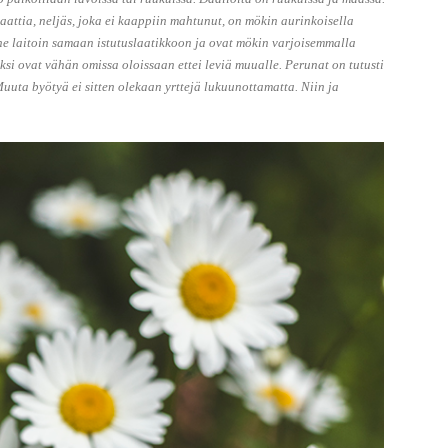
ttia, neljäs, joka ei kaappiin mahtunut, on mökin aurinkoisella
, ne laitoin samaan istutuslaatikkoon ja ovat mökin varjoisemmalla
iksi ovat vähän omissa oloissaan ettei leviä muualle. Perunat on tutusti
uuta byötyä ei sitten olekaan yrttejä lukuunottamatta. Niin ja