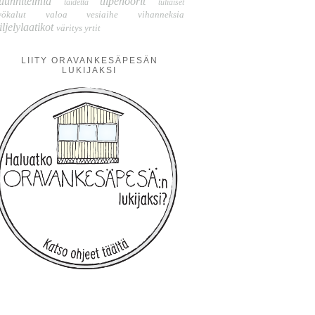
uunnitelmia
tilpehöörit
taidetta
tuliaiset
yökalut
valoa
vesiaihe
vihanneksia
iljelylaatikot
väritys
yrtit
LIITY ORAVANKESÄPESÄN
LUKIJAKSI