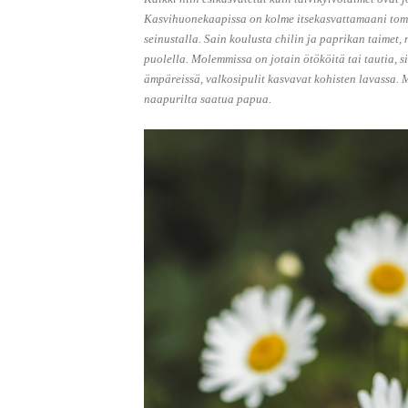
Kasvihuonekaapissa on kolme itsekasvattamaani tomaa
seinustalla. Sain koulusta chilin ja paprikan taimet
puolella. Molemmissa on jotain ötököitä tai tautia, s
ämpäreissä, valkosipulit kasvavat kohisten lavassa. M
naapurilta saatua papua.