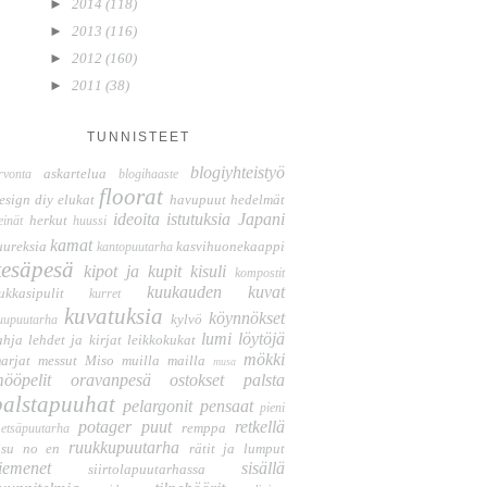
►
2014
(118)
►
2013
(116)
►
2012
(160)
►
2011
(38)
TUNNISTEET
blogiyhteistyö
askartelua
rvonta
blogihaaste
floorat
esign
diy
elukat
havupuut
hedelmät
ideoita
istutuksia
Japani
herkut
einät
huussi
kamat
uureksia
kasvihuonekaappi
kantopuutarha
kesäpesä
kipot ja kupit
kisuli
kompostit
kuukauden kuvat
ukkasipulit
kurret
kuvatuksia
köynnökset
kylvö
uupuutarha
lumi
löytöjä
ahja
lehdet ja kirjat
leikkokukat
mökki
arjat
messut
Miso
muilla mailla
musa
ööpelit
oravanpesä
ostokset
palsta
palstapuuhat
pelargonit
pensaat
pieni
potager
puut
retkellä
remppa
etsäpuutarha
ruukkupuutarha
isu no en
rätit ja lumput
iemenet
sisällä
siirtolapuutarhassa