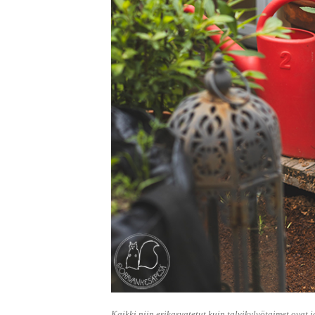
Kaikki niin esikasvatetut kuin talvikylvötaimet ovat 