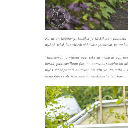
Kevät on kääntynyt kesäksi ja keskikesän juhlakin 
myöhäiseksi, kun viileät säät vain jatkuivat, mutta 
Vaihtelevat ja viileät säät tekevät mökissä yöpymis
herää, pahimmillaan (useina aamuina) asteita on möki
myös sähköpatteri auttavat. En silti valita, sillä u
lämpötila ei ole kohonnut lähellekään hellelukemia.