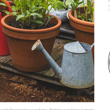
s
t
v
jo paikoillaan lavoissa tai ruukuissa. Daalioita on ruukuissa ja maassa.