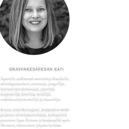
ORAVANKESÄPESÄN KATI
Japanille sydämensä menettänyt kissahullu,
siirtolapuutarhuri, oravaoija, joogailija,
harrastelijavalokuvaaja, jopoilija,
kirppistelijä, kotoilija, keräilijä,
roskislavalöytöretkeilijä ja haaveilija.
Kotina yksiö Helsingissä, kesäpesänä mökki
ja palsta siirtolapuutarhassa, kulkupelinä
punainen Jopo. Kotona ja kesäpesällä myös
Murunen, eksoottinen lyhytkarva kissa.