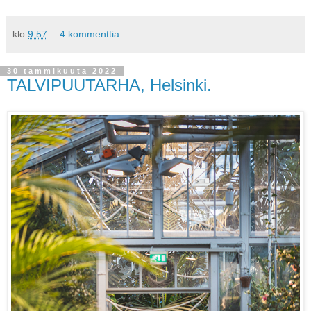
klo
9.57
4 kommenttia:
30 tammikuuta 2022
TALVIPUUTARHA, Helsinki.