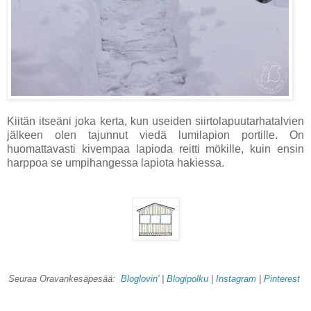
Kiitän itseäni joka kerta, kun useiden siirtolapuutarhatalvien
jälkeen olen tajunnut viedä lumilapion portille. On
huomattavasti kivempaa lapioda reitti mökille, kuin ensin
harppoa se umpihangessa lapiota hakiessa.
Seuraa Oravankesäpesää:
Bloglovin'
|
Blogipolku
|
Instagram
|
Pinterest