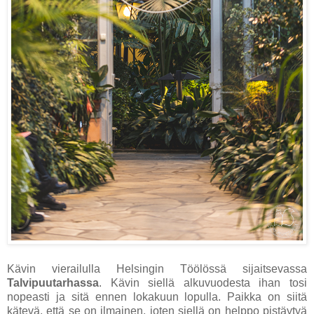
Kävin vierailulla Helsingin Töölössä sijaitsevassa
Talvipuutarhassa
. Kävin siellä alkuvuodesta ihan tosi
nopeasti ja sitä ennen lokakuun lopulla. Paikka on siitä
kätevä, että se on ilmainen, joten siellä on helppo pistäytyä