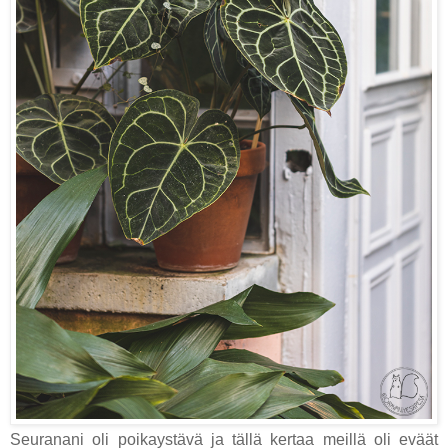
Seuranani oli poikaystävä ja tällä kertaa meillä oli eväät