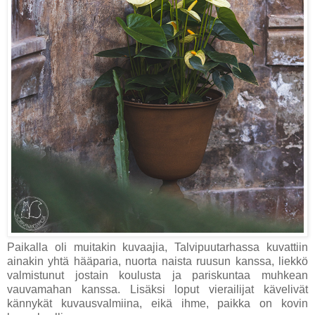
Paikalla oli muitakin kuvaajia, Talvipuutarhassa kuvattiin
ainakin yhtä hääparia, nuorta naista ruusun kanssa, liekkö
valmistunut jostain koulusta ja pariskuntaa muhkean
vauvamahan kanssa. Lisäksi loput vierailijat kävelivät
kännykät kuvausvalmiina, eikä ihme, paikka on kovin