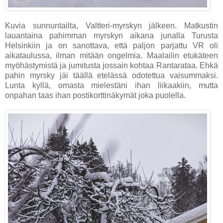
Kuvia sunnuntailta, Valtteri-myrskyn jälkeen. Matkustin
lauantaina pahimman myrskyn aikana junalla Turusta
Helsinkiin ja on sanottava, että paljon parjattu VR oli
aikataulussa, ilman mitään ongelmia. Maalailin etukäteen
myöhästymistä ja jumitusta jossain kohtaa Rantarataa. Ehkä
pahin myrsky jäi täällä etelässä odotettua vaisummaksi.
Lunta kyllä, omasta mielestäni ihan liikaakiin, mutta
onpahan taas ihan postikorttinäkymät joka puolella.