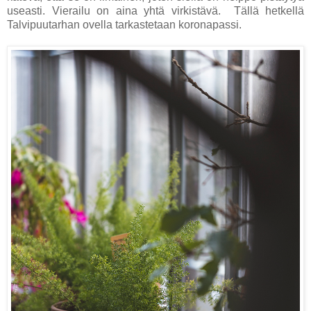
useasti. Vierailu on aina yhtä virkistävä. Tällä hetkellä
Talvipuutarhan ovella tarkastetaan koronapassi.