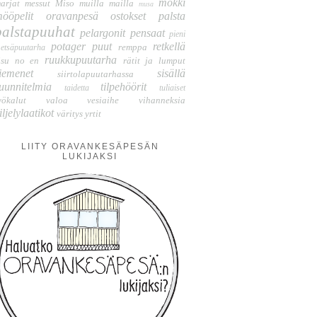
mökki
arjat
messut
Miso
muilla mailla
musa
ööpelit
oravanpesä
ostokset
palsta
palstapuuhat
pelargonit
pensaat
pieni
potager
puut
retkellä
remppa
etsäpuutarha
ruukkupuutarha
isu no en
rätit ja lumput
iemenet
sisällä
siirtolapuutarhassa
uunnitelmia
tilpehöörit
taidetta
tuliaiset
yökalut
valoa
vesiaihe
vihanneksia
iljelylaatikot
väritys
yrtit
LIITY ORAVANKESÄPESÄN
LUKIJAKSI