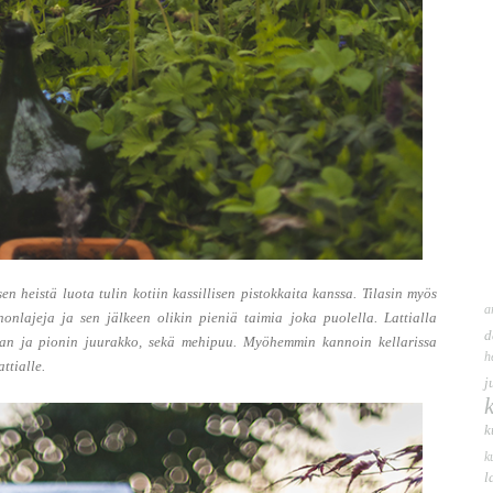
 heistä luota tulin kotiin kassillisen pistokkaita kanssa. Tilasin myös
a
onlajeja ja sen jälkeen olikin pieniä taimia joka puolella. Lattialla
d
ian ja pionin juurakko, sekä mehipuu. Myöhemmin kannoin kellarissa
h
ttialle.
j
k
k
l