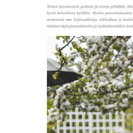
Toinen koronavuosi putkeen ja toinen pitkähkö, ih
hyvin kelvollinen kylläkin. Aloitin puutarhakauden
siemenestä mm. leijonankitoja, olkikukkaa ja kesäl
multaan myös pensaskrassin ja tuoksuherneiden siem