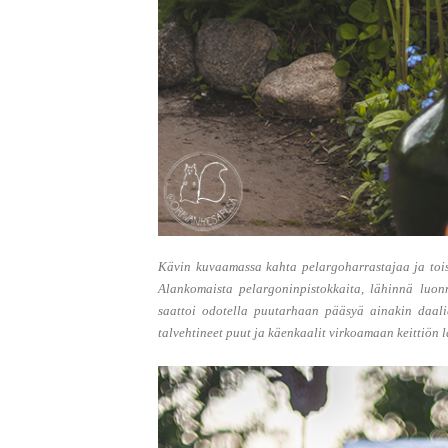
Kävin kuvaamassa kahta pelargoharrastajaa ja toisen
Alankomaista pelargoninpistokkaita, lähinnä luonn
saattoi odotella puutarhaan pääsyä ainakin daal
talvehtineet puut ja käenkaalit virkoamaan keittiön la