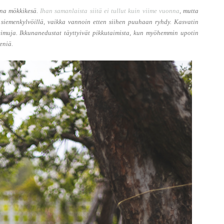
ana mökkikesä.
Ihan samanlaista siitä ei tullut kuin viime vuonna
, mutta
 siemenkylvöillä, vaikka vannoin etten siihen puuhaan ryhdy. Kasvatin
eimuja. Ikkunanedustat täyttyivät pikkutaimista, kun myöhemmin upotin
eniä.