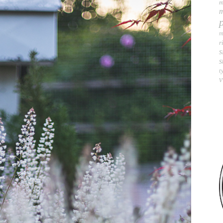
m
m
m
r
s
s
t
v