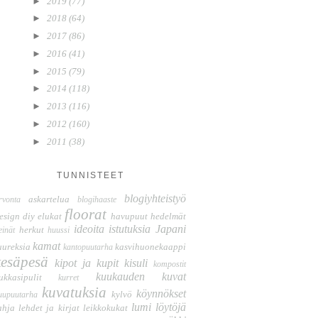
►
2019
(77)
►
2018
(64)
►
2017
(86)
►
2016
(41)
►
2015
(79)
►
2014
(118)
►
2013
(116)
►
2012
(160)
►
2011
(38)
TUNNISTEET
blogiyhteistyö
askartelua
rvonta
blogihaaste
floorat
esign
diy
elukat
havupuut
hedelmät
ideoita
istutuksia
Japani
herkut
einät
huussi
kamat
uureksia
kasvihuonekaappi
kantopuutarha
kesäpesä
kipot ja kupit
kisuli
kompostit
kuukauden kuvat
ukkasipulit
kurret
kuvatuksia
köynnökset
kylvö
uupuutarha
lumi
löytöjä
ahja
lehdet ja kirjat
leikkokukat