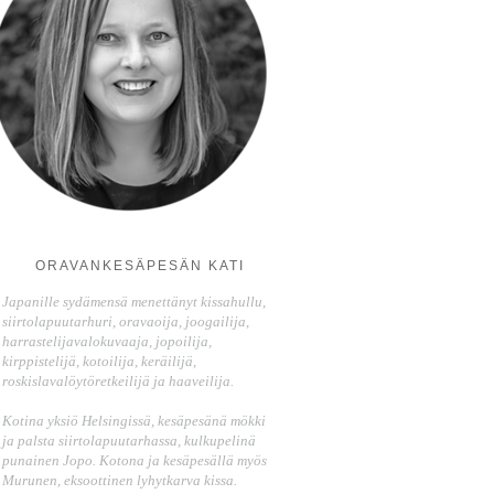
ORAVANKESÄPESÄN KATI
Japanille sydämensä menettänyt kissahullu,
siirtolapuutarhuri, oravaoija, joogailija,
harrastelijavalokuvaaja, jopoilija,
kirppistelijä, kotoilija, keräilijä,
roskislavalöytöretkeilijä ja haaveilija.
Kotina yksiö Helsingissä, kesäpesänä mökki
ja palsta siirtolapuutarhassa, kulkupelinä
punainen Jopo. Kotona ja kesäpesällä myös
Murunen, eksoottinen lyhytkarva kissa.