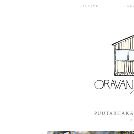
ETUSIVU
OR
PUUTARHAKAU
3