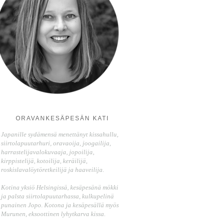
ORAVANKESÄPESÄN KATI
Japanille sydämensä menettänyt kissahullu,
siirtolapuutarhuri, oravaoija, joogailija,
harrastelijavalokuvaaja, jopoilija,
kirppistelijä, kotoilija, keräilijä,
roskislavalöytöretkeilijä ja haaveilija.
Kotina yksiö Helsingissä, kesäpesänä mökki
ja palsta siirtolapuutarhassa, kulkupelinä
punainen Jopo. Kotona ja kesäpesällä myös
Murunen, eksoottinen lyhytkarva kissa.