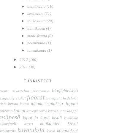
►
heinäkuuta
(16)
►
kesäkuuta
(21)
►
toukokuuta
(20)
►
huhtikuuta
(4)
►
maaliskuuta
(6)
►
helmikuuta
(1)
►
tammikuuta
(1)
►
2012
(160)
►
2011
(38)
TUNNISTEET
blogiyhteistyö
askartelua
rvonta
blogihaaste
floorat
esign
diy
elukat
havupuut
hedelmät
ideoita
istutuksia
Japani
herkut
einät
huussi
kamat
uureksia
kasvihuonekaappi
kantopuutarha
kesäpesä
kipot ja kupit
kisuli
kompostit
kuukauden kuvat
ukkasipulit
kurret
kuvatuksia
köynnökset
kylvö
uupuutarha