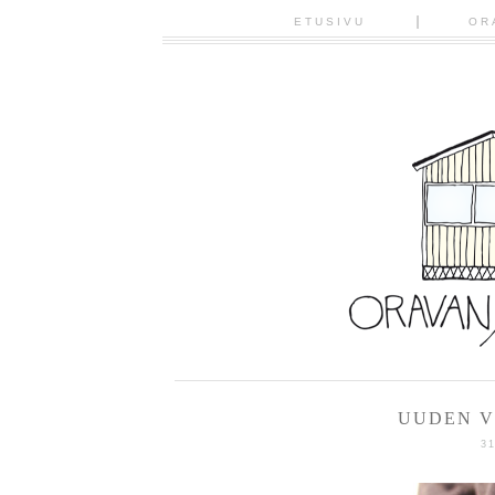
ETUSIVU
OR
UUDEN V
3