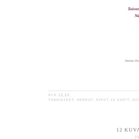
Toivot
Nä
Seuraa Or
KLO
16.08
TUNNISTEET:
HERKUT
,
KIPOT JA KUPIT
,
KU
12 KUV
2