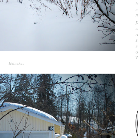
l
m
m
m
r
s
s
t
v
Helmikuu