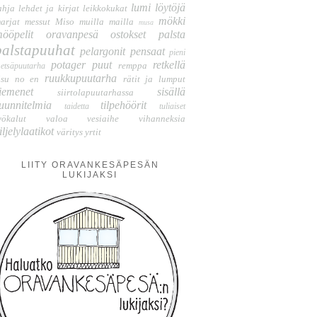
lumi
löytöjä
ahja
lehdet ja kirjat
leikkokukat
mökki
arjat
messut
Miso
muilla mailla
musa
ööpelit
oravanpesä
ostokset
palsta
palstapuuhat
pelargonit
pensaat
pieni
potager
puut
retkellä
remppa
etsäpuutarha
ruukkupuutarha
isu no en
rätit ja lumput
iemenet
sisällä
siirtolapuutarhassa
uunnitelmia
tilpehöörit
taidetta
tuliaiset
yökalut
valoa
vesiaihe
vihanneksia
iljelylaatikot
väritys
yrtit
LIITY ORAVANKESÄPESÄN
LUKIJAKSI