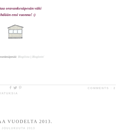
taa oravankesäpesän väki
hdään ensi vuonna! :)
avankesäpesää:
Blogilista
|
Bloglovin'
COMMENTS :
2
VATUKSIA
AA VUODELTA 2013.
9 JOULUKUUTA 2013