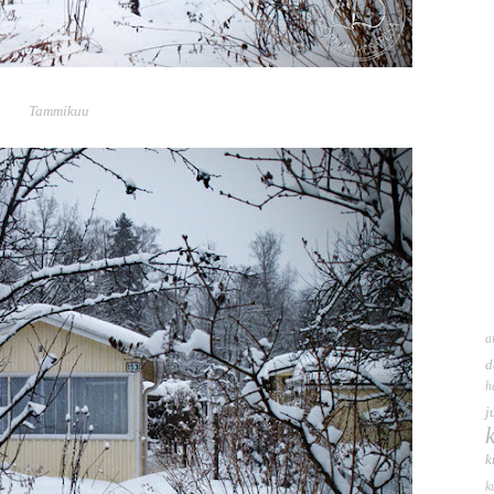
Tammikuu
a
d
h
j
k
k