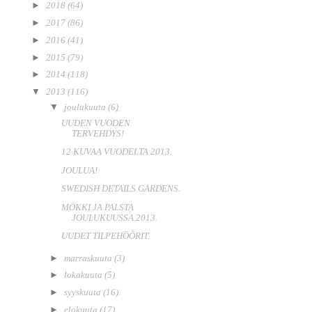
►
2018
(64)
►
2017
(86)
►
2016
(41)
►
2015
(79)
►
2014
(118)
▼
2013
(116)
▼
joulukuuta
(6)
UUDEN VUODEN
TERVEHDYS!
12 KUVAA VUODELTA 2013.
JOULUA!
SWEDISH DETAILS GARDENS.
MÖKKI JA PALSTA
JOULUKUUSSA 2013.
UUDET TILPEHÖÖRIT.
►
marraskuuta
(3)
►
lokakuuta
(5)
►
syyskuuta
(16)
►
elokuuta
(17)