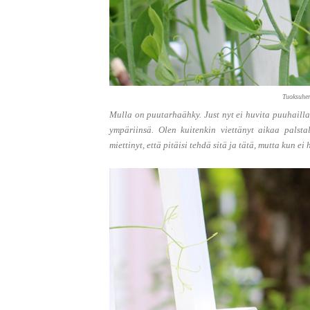
Tuoksuher
Mulla on puutarhaähky. Just nyt ei huvita puuhailla
ympäriinsä. Olen kuitenkin viettänyt aikaa palstal
miettinyt, että pitäisi tehdä sitä ja tätä, mutta kun ei 