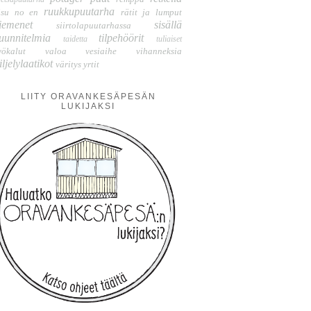
ruukkupuutarha
isu no en
rätit ja lumput
iemenet
sisällä
siirtolapuutarhassa
uunnitelmia
tilpehöörit
taidetta
tuliaiset
yökalut
valoa
vesiaihe
vihanneksia
iljelylaatikot
väritys
yrtit
LIITY ORAVANKESÄPESÄN
LUKIJAKSI