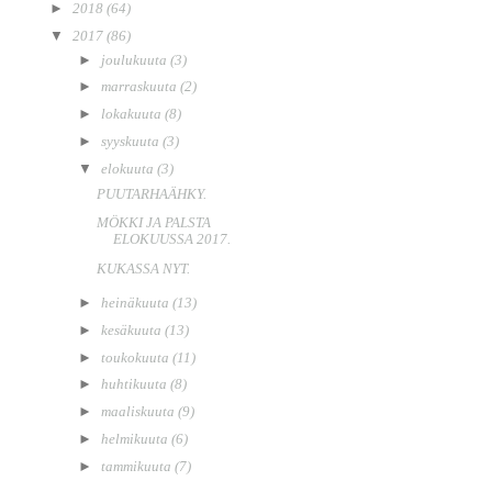
►
2018
(64)
▼
2017
(86)
►
joulukuuta
(3)
►
marraskuuta
(2)
►
lokakuuta
(8)
►
syyskuuta
(3)
▼
elokuuta
(3)
PUUTARHAÄHKY.
MÖKKI JA PALSTA
ELOKUUSSA 2017.
KUKASSA NYT.
►
heinäkuuta
(13)
►
kesäkuuta
(13)
►
toukokuuta
(11)
►
huhtikuuta
(8)
►
maaliskuuta
(9)
►
helmikuuta
(6)
►
tammikuuta
(7)