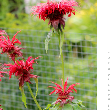
a
d
h
j
k
k
l
m
m
m