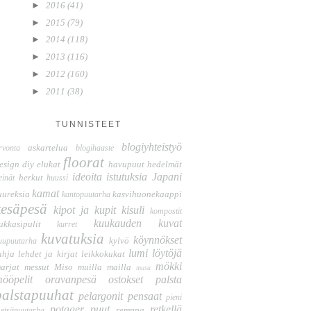
►
2016
(41)
►
2015
(79)
►
2014
(118)
►
2013
(116)
►
2012
(160)
►
2011
(38)
TUNNISTEET
blogiyhteistyö
askartelua
rvonta
blogihaaste
floorat
esign
diy
elukat
havupuut
hedelmät
ideoita
istutuksia
Japani
herkut
einät
huussi
kamat
uureksia
kasvihuonekaappi
kantopuutarha
kesäpesä
kipot ja kupit
kisuli
kompostit
kuukauden kuvat
ukkasipulit
kurret
kuvatuksia
köynnökset
kylvö
uupuutarha
lumi
löytöjä
ahja
lehdet ja kirjat
leikkokukat
mökki
arjat
messut
Miso
muilla mailla
musa
ööpelit
oravanpesä
ostokset
palsta
palstapuuhat
pelargonit
pensaat
pieni
potager
puut
retkellä
remppa
etsäpuutarha