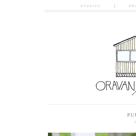
ETUSIVU
OR
PU