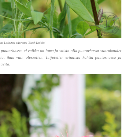
ne Lathyrus odoratus 'Black Knight'
 puutarhassa, ei vaikka on loma ja voisin olla puutarhassa vuorokaudet
la, ihan vain oleskellen. Tuijotellen erinäisiä kohtia puutarhassa ja
huvita.