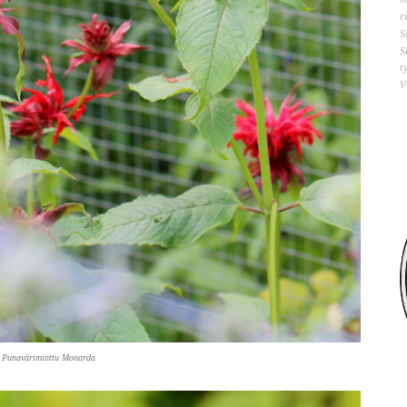
r
s
s
t
v
Punaväriminttu Monarda