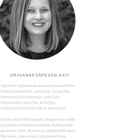
ORAVANKESÄPESÄN KATI
Japanille sydämensä menettänyt kissahullu,
siirtolapuutarhuri, oravaoija, joogailija,
harrastelijavalokuvaaja, jopoilija,
kirppistelijä, kotoilija, keräilijä,
roskislavalöytöretkeilijä ja haaveilija.
Kotina yksiö Helsingissä, kesäpesänä mökki
ja palsta siirtolapuutarhassa, kulkupelinä
punainen Jopo. Kotona ja kesäpesällä myös
Murunen, eksoottinen lyhytkarva kissa.