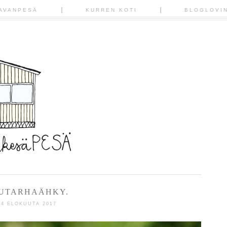
AVANPESÄ
KURREN KOTI
BLOGLOVI
UTARHAÄHKY.
24 ELOKUUTA 2017