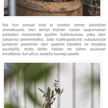
Nyt kun portaat ovat jo vuoden verran palvelleet
ansiokkaasti, olen tehnyt köyhän naisen laajennukset
portaiden molemmille puolille trukkilavoista, jotka olen
sahannut pienemmäksi. Jotta ruukkupodiumit sulautuisivat
portaisiin paremmin olen ajatellut käsitellä ne mustalla
puuöljyllä, mutta tähän hätään en siihen puuhaan
ennättänyt, kun piti jo asetella kasveja päälle.