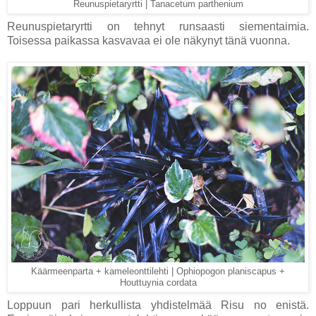
Reunuspietaryrtti | Tanacetum parthenium
Reunuspietaryrtti on tehnyt runsaasti siementaimia.
Toisessa paikassa kasvavaa ei ole näkynyt tänä vuonna.
Käärmeenparta + kameleonttilehti | Ophiopogon planiscapus +
Houttuynia cordata
Loppuun pari herkullista yhdistelmää Risu no enistä.