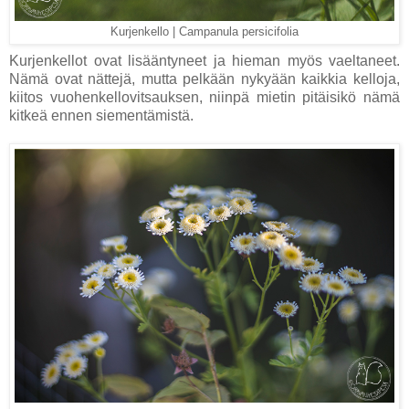
Kurjenkello | Campanula persicifolia
Kurjenkellot ovat lisääntyneet ja hieman myös vaeltaneet.
Nämä ovat nättejä, mutta pelkään nykyään kaikkia kelloja,
kiitos vuohenkellovitsauksen, niinpä mietin pitäisikö nämä
kitkeä ennen siementämistä.