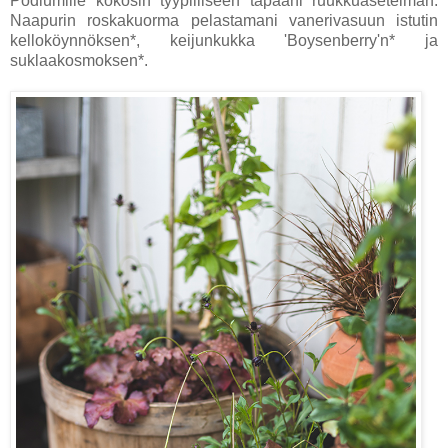
Podiumille kokosin tyypilliseen tapaani ruukkuasetelman.
Naapurin roskakuorma pelastamani vanerivasuun istutin
kelloköynnöksen*, keijunkukka 'Boysenberry'n* ja
suklaakosmoksen*.