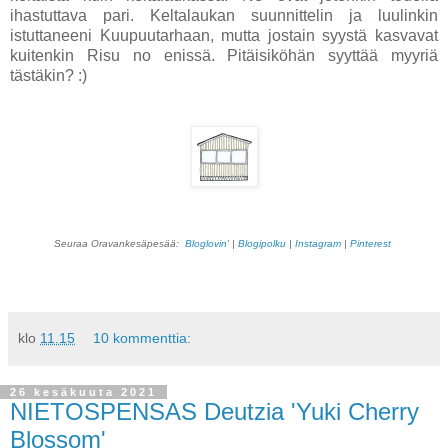
ihastuttava pari. Keltalaukan suunnittelin ja luulinkin
istuttaneeni Kuupuutarhaan, mutta jostain syystä kasvavat
kuitenkin Risu no enissä. Pitäisiköhän syyttää myyriä
tästäkin? :)
Seuraa Oravankesäpesää:
Bloglovin'
|
Blogipolku
|
Instagram
|
Pinterest
klo
11.15
10 kommenttia:
26 kesäkuuta 2021
NIETOSPENSAS Deutzia 'Yuki Cherry
Blossom'