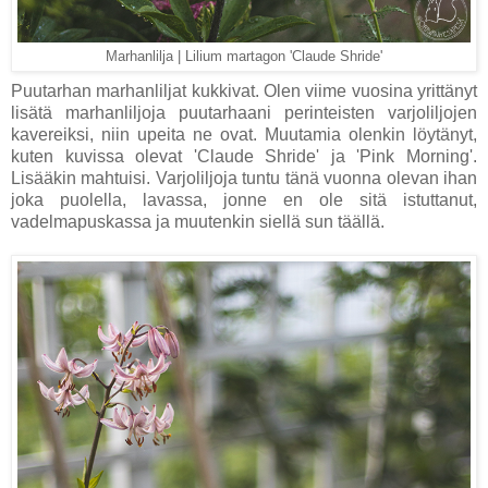
Marhanlilja | Lilium martagon 'Claude Shride'
Puutarhan marhanliljat kukkivat. Olen viime vuosina yrittänyt
lisätä marhanliljoja puutarhaani perinteisten varjoliljojen
kavereiksi, niin upeita ne ovat. Muutamia olenkin löytänyt,
kuten kuvissa olevat 'Claude Shride' ja 'Pink Morning'.
Lisääkin mahtuisi. Varjoliljoja tuntu tänä vuonna olevan ihan
joka puolella, lavassa, jonne en ole sitä istuttanut,
vadelmapuskassa ja muutenkin siellä sun täällä.