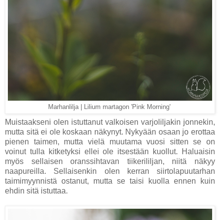
Marhanlilja | Lilium martagon 'Pink Morning'
Muistaakseni olen istuttanut valkoisen varjoliljakin jonnekin,
mutta sitä ei ole koskaan näkynyt. Nykyään osaan jo erottaa
pienen taimen, mutta vielä muutama vuosi sitten se on
voinut tulla kitketyksi ellei ole itsestään kuollut. Haluaisin
myös sellaisen oranssihtavan tiikerililjan, niitä näkyy
naapureilla. Sellaisenkin olen kerran siirtolapuutarhan
taimimyynnistä ostanut, mutta se taisi kuolla ennen kuin
ehdin sitä istuttaa.