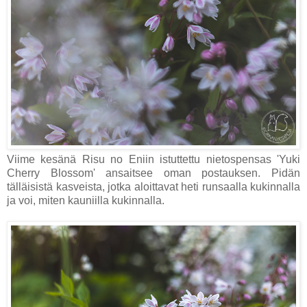
Viime kesänä Risu no Eniin istuttettu nietospensas 'Yuki
Cherry Blossom' ansaitsee oman postauksen. Pidän
tälläisistä kasveista, jotka aloittavat heti runsaalla kukinnalla
ja voi, miten kauniilla kukinnalla.