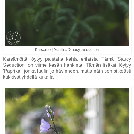
Kärsämö | Achillea 'Saucy Seduction'
Kärsämöitä löytyy palstalta kahta erilaista. Tämä 'Saucy
Seduction' on viime kesän hankinta. Tämän lisäksi löytyy
'Paprika', jonka luulin jo hävinneen, mutta näin sen sitkeästi
kukkivat yhdellä kukalla.