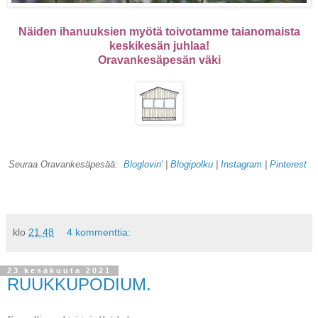
Näiden ihanuuksien myötä toivotamme taianomaista
keskikesän juhlaa!
Oravankesäpesän väki
Seuraa Oravankesäpesää:
Bloglovin'
|
Blogipolku
|
Instagram
|
Pinterest
klo
21.48
4 kommenttia:
23 kesäkuuta 2021
RUUKKUPODIUM.