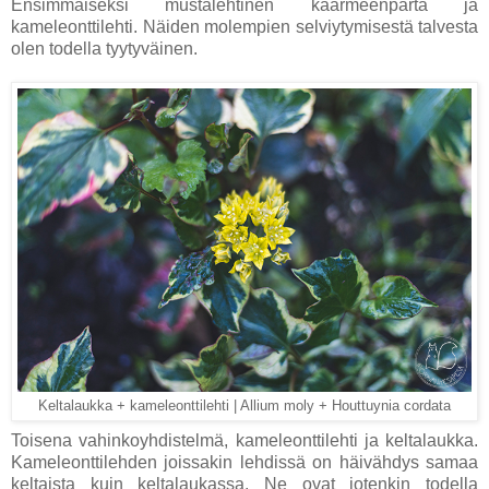
Ensimmäiseksi mustalehtinen käärmeenparta ja
kameleonttilehti. Näiden molempien selviytymisestä talvesta
olen todella tyytyväinen.
Keltalaukka + kameleonttilehti | Allium moly + Houttuynia cordata
Toisena vahinkoyhdistelmä, kameleonttilehti ja keltalaukka.
Kameleonttilehden joissakin lehdissä on häivähdys samaa
keltaista kuin keltalaukassa. Ne ovat jotenkin todella