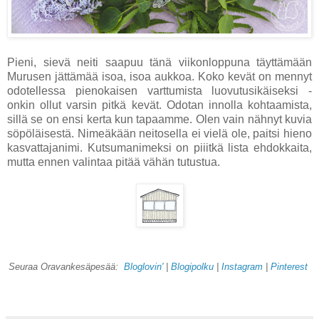
Pieni, sievä neiti saapuu tänä viikonloppuna täyttämään
Murusen jättämää isoa, isoa aukkoa. Koko kevät on mennyt
odotellessa pienokaisen varttumista luovutusikäiseksi -
onkin ollut varsin pitkä kevät. Odotan innolla kohtaamista,
sillä se on ensi kerta kun tapaamme. Olen vain nähnyt kuvia
söpöläisestä. Nimeäkään neitosella ei vielä ole, paitsi hieno
kasvattajanimi. Kutsumanimeksi on piiitkä lista ehdokkaita,
mutta ennen valintaa pitää vähän tutustua.
Seuraa Oravankesäpesää:
Bloglovin'
|
Blogipolku
|
Instagram
|
Pinterest