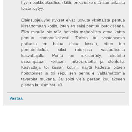
hyvin poikkeuksellisen kiltti, enkä usko että samanlaista
toista löytyy.
Eläinsuojeluyhdistykset eivät luovuta yksittäistä pentua
kissattomaan kotiin, joten en saisi pentua löytökissana.
Eikä minulla ole tällä hetkellä mahdollista ottaa kahta
pentua samanaikaisesti. Torista tai vastaavasta
paikasta en halua ostaa kissaa, etten tue
pentutehtailua, siksi rotukissa vastuulliselta
kasvattajalta. Pentu on rekisteröity, rokotettu
useampaaan kertaan, mikrosirutettu ja steriloitu.
Kasvattaja toi kissan kotiini, näytti kädestä pitäen
hoitotoimet ja toi repullisen pennulle välttämättömiä
tavaroita mukana. Ja soitti vielä perään kuullakseen
pienen kuulumiset. <3
Vastaa