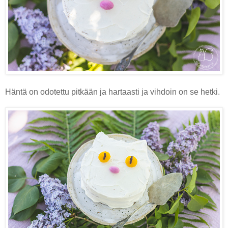
Häntä on odotettu pitkään ja hartaasti ja vihdoin on se hetki.