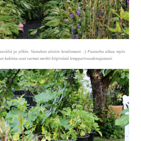
taväliä ja ylikin. Vastahan aloitin kesälomani. :) Puutarha alkaa myös
ian kukinta ovat varmat merkit hiipivästä lempparivuodenajastani.