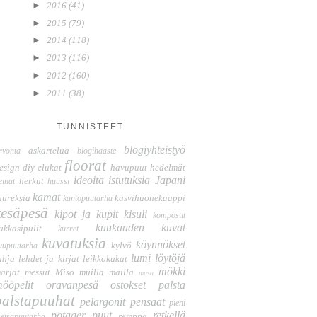
►
2016
(41)
►
2015
(79)
►
2014
(118)
►
2013
(116)
►
2012
(160)
►
2011
(38)
TUNNISTEET
blogiyhteistyö
askartelua
rvonta
blogihaaste
floorat
esign
diy
elukat
havupuut
hedelmät
ideoita
istutuksia
Japani
herkut
einät
huussi
kamat
uureksia
kasvihuonekaappi
kantopuutarha
kesäpesä
kipot ja kupit
kisuli
kompostit
kuukauden kuvat
ukkasipulit
kurret
kuvatuksia
köynnökset
kylvö
uupuutarha
lumi
löytöjä
ahja
lehdet ja kirjat
leikkokukat
mökki
arjat
messut
Miso
muilla mailla
musa
ööpelit
oravanpesä
ostokset
palsta
palstapuuhat
pelargonit
pensaat
pieni
potager
puut
retkellä
remppa
etsäpuutarha