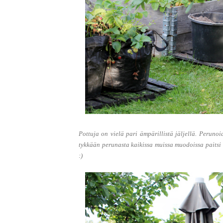
Pottuja on vielä pari ämpärillistä jäljellä. Peruno
tykkään perunasta kaikissa muissa muodoissa paitsi 
:)