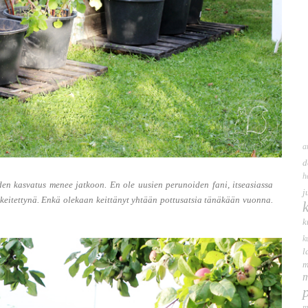
a
d
h
iden kasvatus menee jatkoon. En ole uusien perunoiden fani, itseasiassa
j
keitettynä. Enkä olekaan keittänyt yhtään pottusatsia tänäkään vuonna.
k
k
l
m
m
m