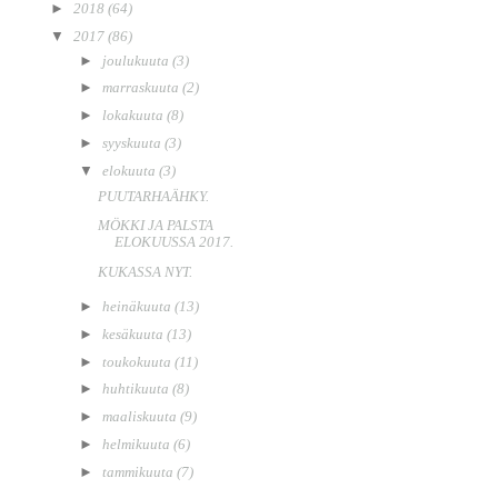
►
2018
(64)
▼
2017
(86)
►
joulukuuta
(3)
►
marraskuuta
(2)
►
lokakuuta
(8)
►
syyskuuta
(3)
▼
elokuuta
(3)
PUUTARHAÄHKY.
MÖKKI JA PALSTA
ELOKUUSSA 2017.
KUKASSA NYT.
►
heinäkuuta
(13)
►
kesäkuuta
(13)
►
toukokuuta
(11)
►
huhtikuuta
(8)
►
maaliskuuta
(9)
►
helmikuuta
(6)
►
tammikuuta
(7)