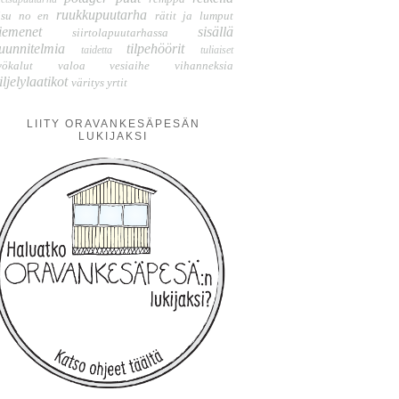
ruukkupuutarha
isu no en
rätit ja lumput
iemenet
sisällä
siirtolapuutarhassa
uunnitelmia
tilpehöörit
taidetta
tuliaiset
yökalut
valoa
vesiaihe
vihanneksia
iljelylaatikot
väritys
yrtit
LIITY ORAVANKESÄPESÄN
LUKIJAKSI