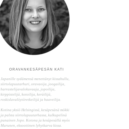
ORAVANKESÄPESÄN KATI
Japanille sydämensä menettänyt kissahullu,
siirtolapuutarhuri, oravaoija, joogailija,
harrastelijavalokuvaaja, jopoilija,
kirppistelijä, kotoilija, keräilijä,
roskislavalöytöretkeilijä ja haaveilija.
Kotina yksiö Helsingissä, kesäpesänä mökki
ja palsta siirtolapuutarhassa, kulkupelinä
punainen Jopo. Kotona ja kesäpesällä myös
Murunen, eksoottinen lyhytkarva kissa.