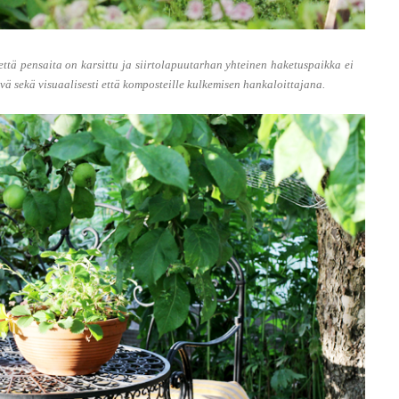
että pensaita on karsittu ja siirtolapuutarhan yhteinen haketuspaikka ei
tävä sekä visuaalisesti että komposteille kulkemisen hankaloittajana.