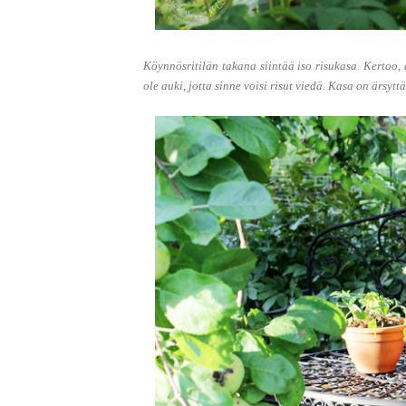
Köynnösritilän takana siintää iso risukasa. Kertoo, 
ole auki, jotta sinne voisi risut viedä. Kasa on ärsyt