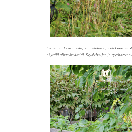
En voi millään tajuta, että eletään jo elokuun puol
näyttää alkusyksyiseltä. Syysleimujen ja syyshortens