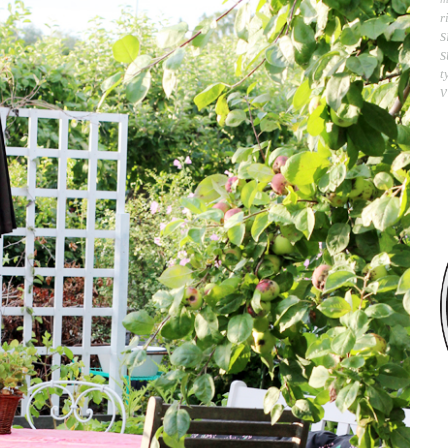
r
s
s
t
v