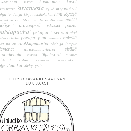
kuukauden kuvat
ukkasipulit
kurret
kuvatuksia
köynnökset
kylvö
uupuutarha
lumi
löytöjä
ahja
lehdet ja kirjat
leikkokukat
mökki
arjat
messut
Miso
muilla mailla
musa
ööpelit
oravanpesä
ostokset
palsta
palstapuuhat
pelargonit
pensaat
pieni
potager
puut
retkellä
remppa
etsäpuutarha
ruukkupuutarha
isu no en
rätit ja lumput
iemenet
sisällä
siirtolapuutarhassa
uunnitelmia
tilpehöörit
taidetta
tuliaiset
yökalut
valoa
vesiaihe
vihanneksia
iljelylaatikot
väritys
yrtit
LIITY ORAVANKESÄPESÄN
LUKIJAKSI