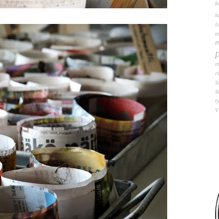
k
k
l
m
m
m
r
s
s
t
v