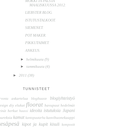
MÖKKI JA PALSTA
MAALISKUUSSA 2012.
LIEBSTER BLOG.
ISTUTUSTALKOOT.
SIEMENET.
POT MAKER.
PIKKUTAIMET.
ANKEUS.
►
helmikuuta
(9)
►
tammikuuta
(4)
►
2011
(38)
TUNNISTEET
blogiyhteistyö
askartelua
rvonta
blogihaaste
floorat
esign
diy
elukat
havupuut
hedelmät
ideoita
istutuksia
Japani
herkut
einät
huussi
kamat
uureksia
kasvihuonekaappi
kantopuutarha
kesäpesä
kipot ja kupit
kisuli
kompostit