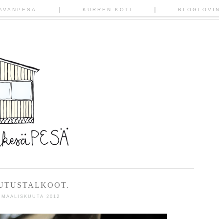
AVANPESÄ
KURREN KOTI
BLOGLOVI
TUTUSTALKOOT.
 MAALISKUUTA 2012