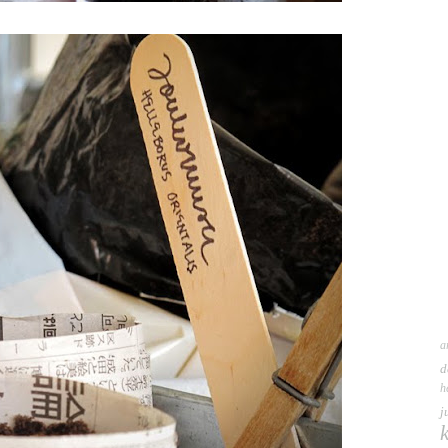
a
d
h
j