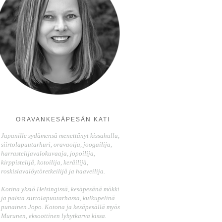
ORAVANKESÄPESÄN KATI
Japanille sydämensä menettänyt kissahullu,
siirtolapuutarhuri, oravaoija, joogailija,
harrastelijavalokuvaaja, jopoilija,
kirppistelijä, kotoilija, keräilijä,
roskislavalöytöretkeilijä ja haaveilija.
Kotina yksiö Helsingissä, kesäpesänä mökki
ja palsta siirtolapuutarhassa, kulkupelinä
punainen Jopo. Kotona ja kesäpesällä myös
Murunen, eksoottinen lyhytkarva kissa.