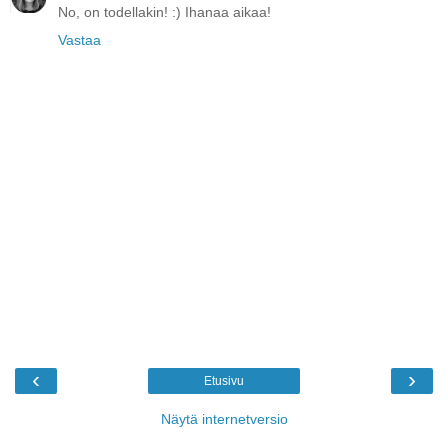
No, on todellakin! :) Ihanaa aikaa!
Vastaa
‹
›
Etusivu
Näytä internetversio