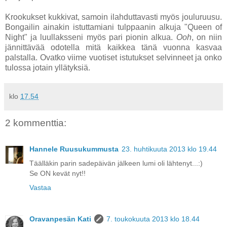
Krookukset kukkivat, samoin ilahduttavasti myös jouluruusu.
Bongailin ainakin istuttamiani tulppaanin alkuja "Queen of
Night" ja luullaksseni myös pari pionin alkua.
Ooh
, on niin
jännittävää odotella mitä kaikkea tänä vuonna kasvaa
palstalla. Ovatko viime vuotiset istutukset selvinneet ja onko
tulossa jotain yllätyksiä.
klo
17.54
2 kommenttia:
Hannele Ruusukummusta
23. huhtikuuta 2013 klo 19.44
Täälläkin parin sadepäivän jälkeen lumi oli lähtenyt...:)
Se ON kevät nyt!!
Vastaa
Oravanpesän Kati
7. toukokuuta 2013 klo 18.44