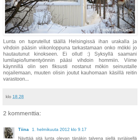
Lunta on tuprutellut täällä Helsingissä ihan urakalla ja
vihdoin pääsin viikonloppuna tarkastamaan onko mökki jo
hautautunut kinokseen. Ei ollut! :) Syksyllä saamani
lumilapio/lumentyönnin pääsi vihdoin hommiin. Viime
käynnillä olin sen fiksusti nostanut mökin seinustalle
nojailemaan, muuten olisin joutut kauhomaan käsillä reitin
varastoon...
klo
18.28
2 kommenttia:
Tiina
1. helmikuuta 2012 klo 9.17
Näyttää sitä lunta olevan tänäkin talvena siellä syrjäisellä