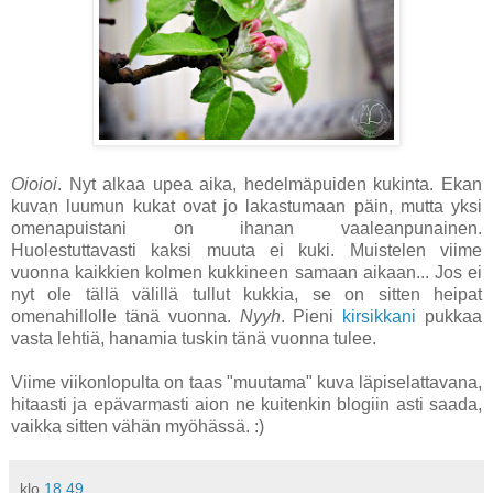
Oioioi
. Nyt alkaa upea aika, hedelmäpuiden kukinta. Ekan
kuvan luumun kukat ovat jo lakastumaan päin, mutta yksi
omenapuistani on ihanan vaaleanpunainen.
Huolestuttavasti kaksi muuta ei kuki. Muistelen viime
vuonna kaikkien kolmen kukkineen samaan aikaan... Jos ei
nyt ole tällä välillä tullut kukkia, se on sitten heipat
omenahillolle tänä vuonna.
Nyyh
. Pieni
kirsikkani
pukkaa
vasta lehtiä, hanamia tuskin tänä vuonna tulee.
Viime viikonlopulta on taas "muutama" kuva läpiselattavana,
hitaasti ja epävarmasti aion ne kuitenkin blogiin asti saada,
vaikka sitten vähän myöhässä. :)
klo
18.49