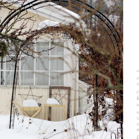
a
d
h
j
k
k
l
m
m