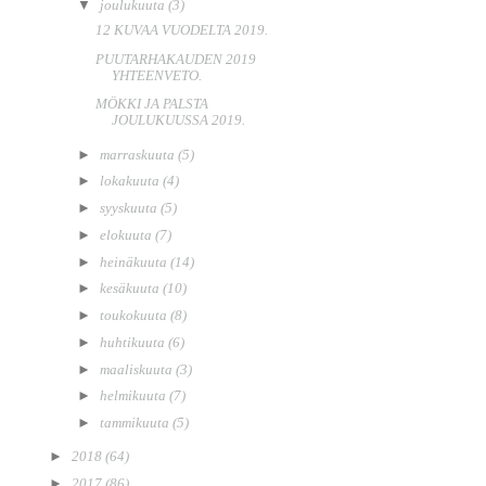
▼
joulukuuta
(3)
12 KUVAA VUODELTA 2019.
PUUTARHAKAUDEN 2019
YHTEENVETO.
MÖKKI JA PALSTA
JOULUKUUSSA 2019.
►
marraskuuta
(5)
►
lokakuuta
(4)
►
syyskuuta
(5)
►
elokuuta
(7)
►
heinäkuuta
(14)
►
kesäkuuta
(10)
►
toukokuuta
(8)
►
huhtikuuta
(6)
►
maaliskuuta
(3)
►
helmikuuta
(7)
►
tammikuuta
(5)
►
2018
(64)
►
2017
(86)