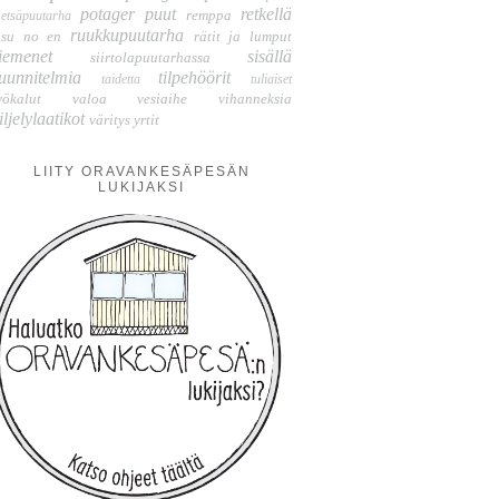
potager
puut
retkellä
remppa
etsäpuutarha
ruukkupuutarha
isu no en
rätit ja lumput
iemenet
sisällä
siirtolapuutarhassa
uunnitelmia
tilpehöörit
taidetta
tuliaiset
yökalut
valoa
vesiaihe
vihanneksia
iljelylaatikot
väritys
yrtit
LIITY ORAVANKESÄPESÄN
LUKIJAKSI