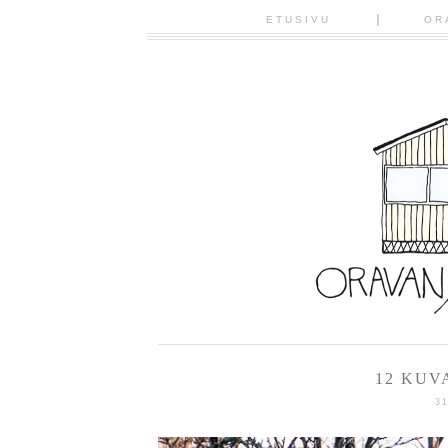
ETUSIVU
OR
12 KUV
3