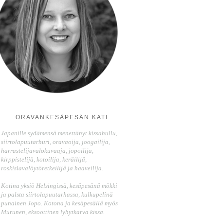
ORAVANKESÄPESÄN KATI
Japanille sydämensä menettänyt kissahullu,
siirtolapuutarhuri, oravaoija, joogailija,
harrastelijavalokuvaaja, jopoilija,
kirppistelijä, kotoilija, keräilijä,
roskislavalöytöretkeilijä ja haaveilija.
Kotina yksiö Helsingissä, kesäpesänä mökki
ja palsta siirtolapuutarhassa, kulkupelinä
punainen Jopo. Kotona ja kesäpesällä myös
Murunen, eksoottinen lyhytkarva kissa.