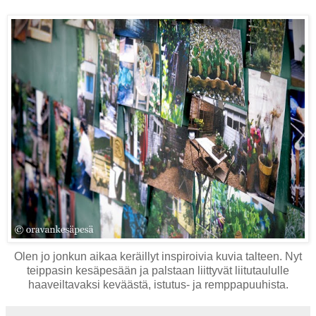
Olen jo jonkun aikaa keräillyt inspiroivia kuvia talteen. Nyt
teippasin kesäpesään ja palstaan liittyvät liitutaululle
haaveiltavaksi keväästä, istutus- ja remppapuuhista.