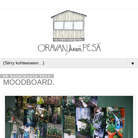
▼
06 helmikuuta 2012
MOODBOARD.