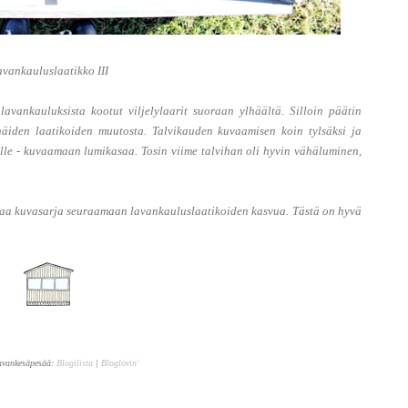
vankauluslaatikko III
lavankauluksista kootut viljelylaarit suoraan ylhäältä. Silloin päätin
äiden laatikoiden muutosta. Talvikauden kuvaamisen koin tylsäksi ja
elle - kuvaamaan lumikasaa. Tosin viime talvihan oli hyvin vähäluminen,
 alkaa kuvasarja seuraamaan lavankauluslaatikoiden kasvua. Tästä on hyvä
avankesäpesää:
Blogilista
|
Bloglovin'