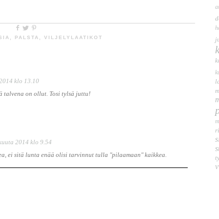
a
d
h
SIA
,
PALSTA
,
VILJELYLAATIKOT
j
k
k
2014 klo 13.10
l
m
talvena on ollut. Tosi tylsä juttu!
m
m
r
s
kuuta 2014 klo 9.54
s
ea, ei sitä lunta enää olisi tarvinnut tulla "pilaamaan" kaikkea.
t
v