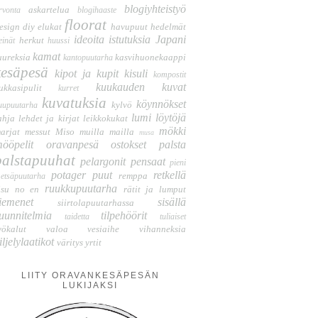
blogiyhteistyö
askartelua
rvonta
blogihaaste
floorat
esign
diy
elukat
havupuut
hedelmät
ideoita
istutuksia
Japani
herkut
einät
huussi
kamat
uureksia
kasvihuonekaappi
kantopuutarha
kesäpesä
kipot ja kupit
kisuli
kompostit
kuukauden kuvat
ukkasipulit
kurret
kuvatuksia
köynnökset
kylvö
uupuutarha
lumi
löytöjä
ahja
lehdet ja kirjat
leikkokukat
mökki
arjat
messut
Miso
muilla mailla
musa
ööpelit
oravanpesä
ostokset
palsta
palstapuuhat
pelargonit
pensaat
pieni
potager
puut
retkellä
remppa
etsäpuutarha
ruukkupuutarha
isu no en
rätit ja lumput
iemenet
sisällä
siirtolapuutarhassa
uunnitelmia
tilpehöörit
taidetta
tuliaiset
yökalut
valoa
vesiaihe
vihanneksia
iljelylaatikot
väritys
yrtit
LIITY ORAVANKESÄPESÄN
LUKIJAKSI