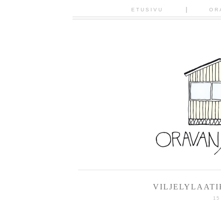
ETUSIVU
OR
VILJELYLAATI
15