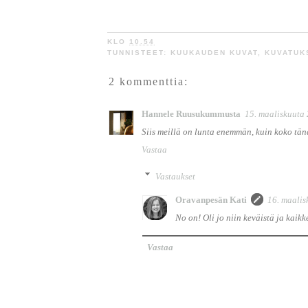
KLO
10.54
TUNNISTEET:
KUUKAUDEN KUVAT
,
KUVATUK
2 kommenttia:
Hannele Ruusukummusta
15. maaliskuuta 
Siis meillä on lunta enemmän, kuin koko tänä 
Vastaa
Vastaukset
Oravanpesän Kati
16. maalis
No on! Oli jo niin keväistä ja kaikk
Vastaa