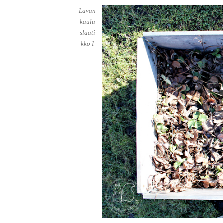
Lavan
kaulu
slaati
kko I