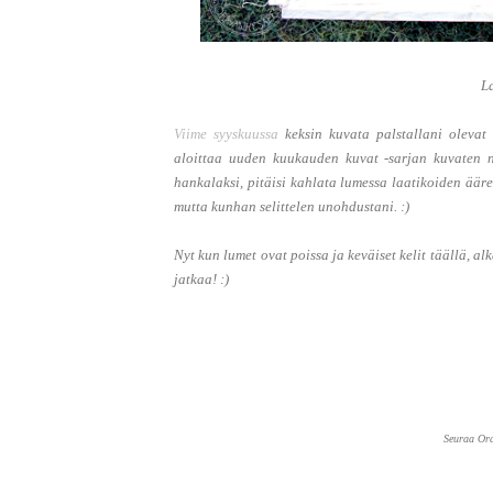
La
Viime syyskuussa
keksin kuvata palstallani olevat 
aloittaa uuden kuukauden kuvat -sarjan kuvaten n
hankalaksi, pitäisi kahlata lumessa laatikoiden äär
mutta kunhan selittelen unohdustani. :)
Nyt kun lumet ovat poissa ja keväiset kelit täällä,
jatkaa! :)
Seuraa Or