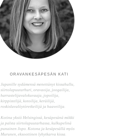
ORAVANKESÄPESÄN KATI
Japanille sydämensä menettänyt kissahullu,
siirtolapuutarhuri, oravaoija, joogailija,
harrastelijavalokuvaaja, jopoilija,
kirppistelijä, kotoilija, keräilijä,
roskislavalöytöretkeilijä ja haaveilija.
Kotina yksiö Helsingissä, kesäpesänä mökki
ja palsta siirtolapuutarhassa, kulkupelinä
punainen Jopo. Kotona ja kesäpesällä myös
Murunen, eksoottinen lyhytkarva kissa.