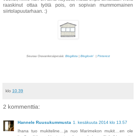
raaskinut ottaa työtä pois, on sopivan mummomainen
siirtolapuutarhaan. :)
Seuraa Oravankesäpesää:
Blogilista
|
Bloglovin'
|
Pinterest
klo
10.39
2 kommenttia:
Hannele Ruusukummusta
1. kesäkuuta 2014 klo 13.57
Ihana tuo mukiteline....ja nuo Marimekon mukit....en ole