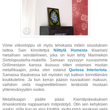
Viime viikonloppu oli myös tehokasta mökin sisustuksen
laittoa. Sain kiinnitettyä
Niittylä Homesta
tilaamani
metallisen seinätelineen, joka on kuin tehty Marimekon
Siirtolapuutarha-mukeille. Samaan syyssyyn ruuvasimme
Grillimestarin kanssa ikuisuus sitten ostamani mustan
metallikaapin, jonka olen ostanut
Quriosa Interiorista
.
Samassa tilauksessa tuli myöskin nyt kattoon kiinnittämäni
koukkuteline. Ja kun kerran pääsin ruuvauksen makuun,
vaihdoin vielä magneettitelineen teräksistä mustaan
yhteneväisyyden vuoksi.
Metallikaapin päälle pääsi Kierrätyskeskuksen
ilmaiskontista nappaamani ristipistotyö. Otin sen kehyksien
vuoksi, niille kun on aina käyttöä, mutta enpä ainakaan vielä