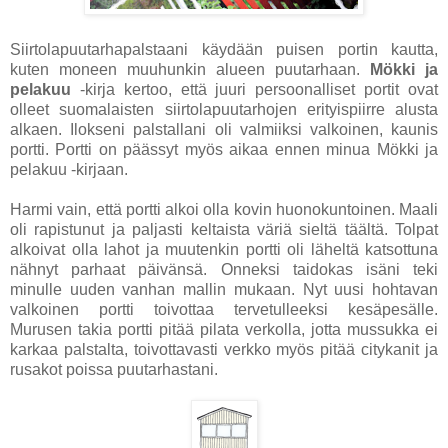
Siirtolapuutarhapalstaani käydään puisen portin kautta,
kuten moneen muuhunkin alueen puutarhaan.
Mökki ja
pelakuu
-kirja kertoo, että juuri persoonalliset portit ovat
olleet suomalaisten siirtolapuutarhojen erityispiirre alusta
alkaen. Ilokseni palstallani oli valmiiksi valkoinen, kaunis
portti. Portti on päässyt myös aikaa ennen minua Mökki ja
pelakuu -kirjaan.
Harmi vain, että portti alkoi olla kovin huonokuntoinen. Maali
oli rapistunut ja paljasti keltaista väriä sieltä täältä. Tolpat
alkoivat olla lahot ja muutenkin portti oli läheltä katsottuna
nähnyt parhaat päivänsä. Onneksi taidokas isäni teki
minulle uuden vanhan mallin mukaan. Nyt uusi hohtavan
valkoinen portti toivottaa tervetulleeksi kesäpesälle.
Murusen takia portti pitää pilata verkolla, jotta mussukka ei
karkaa palstalta, toivottavasti verkko myös pitää citykanit ja
rusakot poissa puutarhastani.