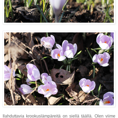
Ilahduttavia krookuslämpäreitä on siellä täällä. Olen viime