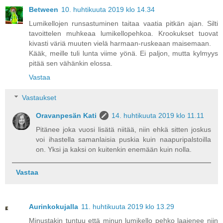
Between
10. huhtikuuta 2019 klo 14.34
Lumikellojen runsastuminen taitaa vaatia pitkän ajan. Silti
tavoittelen muhkeaa lumikellopehkoa. Krookukset tuovat
kivasti väriä muuten vielä harmaan-ruskeaan maisemaan.
Kääk, meille tuli lunta viime yönä. Ei paljon, mutta kylmyys
pitää sen vähänkin elossa.
Vastaa
Vastaukset
Oravanpesän Kati
14. huhtikuuta 2019 klo 11.11
Pitänee joka vuosi lisätä niitää, niin ehkä sitten joskus
voi ihastella samanlaisia puskia kuin naapuripalstoilla
on. Yksi ja kaksi on kuitenkin enemään kuin nolla.
Vastaa
Aurinkokujalla
11. huhtikuuta 2019 klo 13.29
Minustakin tuntuu että minun lumikello pehko laajenee niin