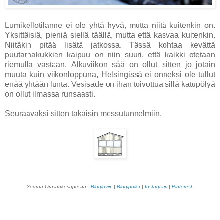
Lumikellotilanne ei ole yhtä hyvä, mutta niitä kuitenkin on.
Yksittäisiä, pieniä siellä täällä, mutta että kasvaa kuitenkin.
Niitäkin pitää lisätä jatkossa. Tässä kohtaa kevättä
puutarhakukkien kaipuu on niin suuri, että kaikki otetaan
riemulla vastaan. Alkuviikon sää on ollut sitten jo jotain
muuta kuin viikonloppuna, Helsingissä ei onneksi ole tullut
enää yhtään lunta. Vesisade on ihan toivottua sillä katupölyä
on ollut ilmassa runsaasti.
Seuraavaksi sitten takaisin messutunnelmiin.
Seuraa Oravankesäpesää:
Bloglovin'
|
Blogipolku
|
Instagram
|
Pinterest