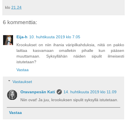
klo
21.24
6 kommenttia:
Eija-h
10. huhtikuuta 2019 klo 7.05
Krookukset on niin ihania väripilkahduksia, niitä on pakko
laittaa kasvamaan omallekin pihalle kun pääsen
muuttamaan. Syksyllähän näiden sipulit ilmeisesti
istutetaan?
Vastaa
Vastaukset
Oravanpesän Kati
14. huhtikuuta 2019 klo 11.09
Niin ovat! Ja juu, krookuksen sipulit syksyllä istutetaan.
Vastaa