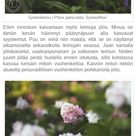
Syreenileimu | Phlox paniculata `Syreenifloxi`
Eilen innostuin kaivamaan myös leimuja ylös. Minua on
tämän kesän häirinnyt päärynäpuun alla kasvavat
syysleimut. Puu on vielä niin matala, että se on näyttänyt
aikamoiselta sekasotkulta leimujen seassa. Jaan samalla
ylöskaivetut, vaaleanpunaisen ja valkoisen leimun. Niiden
juuret pitää pestä huolella ennen istutusta, sillä kohdassa
kasvaa runsain mitoin vuohenkelloa. Kaivoin reilun neliön
alueelta pesuvadillisen vuohenkellon porkkanoita ylös.