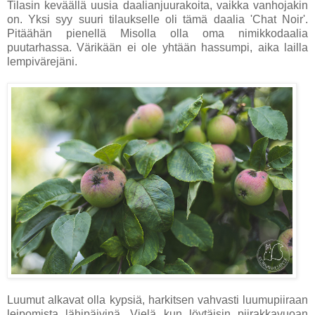
Tilasin keväällä uusia daalianjuurakoita, vaikka vanhojakin
on. Yksi syy suuri tilaukselle oli tämä daalia 'Chat Noir'.
Pitäähän pienellä Misolla olla oma nimikkodaalia
puutarhassa. Värikään ei ole yhtään hassumpi, aika lailla
lempivärejäni.
Luumut alkavat olla kypsiä, harkitsen vahvasti luumupiiraan
leipomista lähipäivinä. Vielä kun löytäisin piirakkavuoan