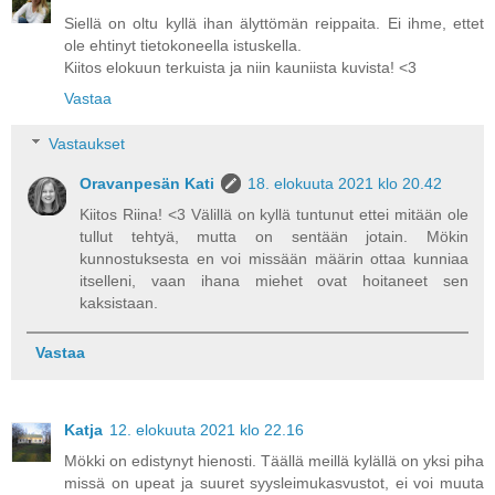
Siellä on oltu kyllä ihan älyttömän reippaita. Ei ihme, ettet
ole ehtinyt tietokoneella istuskella.
Kiitos elokuun terkuista ja niin kauniista kuvista! <3
Vastaa
Vastaukset
Oravanpesän Kati
18. elokuuta 2021 klo 20.42
Kiitos Riina! <3 Välillä on kyllä tuntunut ettei mitään ole
tullut tehtyä, mutta on sentään jotain. Mökin
kunnostuksesta en voi missään määrin ottaa kunniaa
itselleni, vaan ihana miehet ovat hoitaneet sen
kaksistaan.
Vastaa
Katja
12. elokuuta 2021 klo 22.16
Mökki on edistynyt hienosti. Täällä meillä kylällä on yksi piha
missä on upeat ja suuret syysleimukasvustot, ei voi muuta