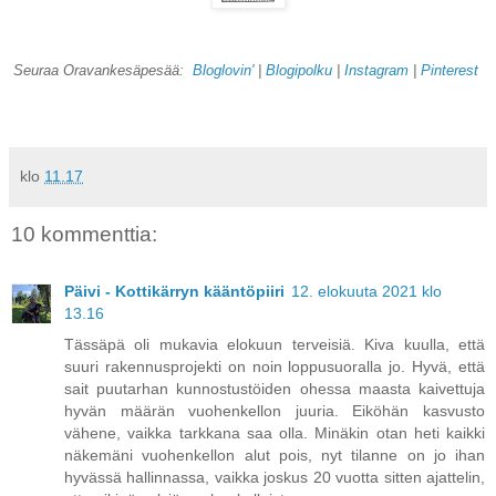
Seuraa Oravankesäpesää:
Bloglovin'
|
Blogipolku
|
Instagram
|
Pinterest
klo
11.17
10 kommenttia:
Päivi - Kottikärryn kääntöpiiri
12. elokuuta 2021 klo
13.16
Tässäpä oli mukavia elokuun terveisiä. Kiva kuulla, että
suuri rakennusprojekti on noin loppusuoralla jo. Hyvä, että
sait puutarhan kunnostustöiden ohessa maasta kaivettuja
hyvän määrän vuohenkellon juuria. Eiköhän kasvusto
vähene, vaikka tarkkana saa olla. Minäkin otan heti kaikki
näkemäni vuohenkellon alut pois, nyt tilanne on jo ihan
hyvässä hallinnassa, vaikka joskus 20 vuotta sitten ajattelin,