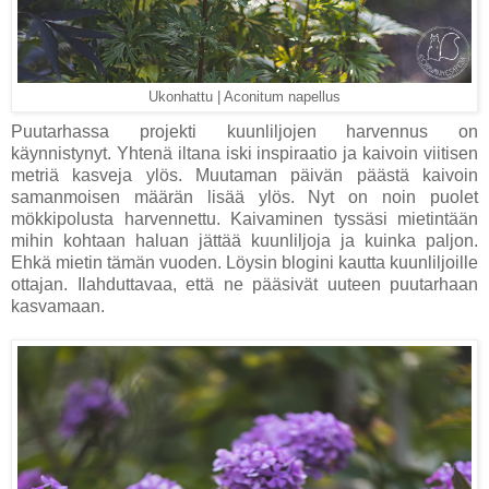
Ukonhattu | Aconitum napellus
Puutarhassa projekti kuunliljojen harvennus on
käynnistynyt. Yhtenä iltana iski inspiraatio ja kaivoin viitisen
metriä kasveja ylös. Muutaman päivän päästä kaivoin
samanmoisen määrän lisää ylös. Nyt on noin puolet
mökkipolusta harvennettu. Kaivaminen tyssäsi mietintään
mihin kohtaan haluan jättää kuunliljoja ja kuinka paljon.
Ehkä mietin tämän vuoden. Löysin blogini kautta kuunliljoille
ottajan. Ilahduttavaa, että ne pääsivät uuteen puutarhaan
kasvamaan.