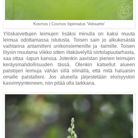
Kosmos | Cosmos bipinnatus 'Velouette'
Ylöskaivettujen leimujen lisäksi minulla on kaksi muuta
leimua odottamassa istutusta. Toisen sain jo alkukesästä
vaihtarina antamilleni unikonsiemenille ja -taimille. Toisen
löysin muutama viikko sitten iltakävelyllä siirtolapuutarhasta,
saa ottaa -lapun kanssa. Jotenkin aavistan pienen leimujen
keräysmahdollisuuden tässä. Olenkin katsellut alueen
palstojen leimuja vähän sillä silmällä, että mitä haluaisin
omalle palstalleni. Jos alueella järjestetään elo/syystori
kasvimyynteineen, niin pitää olla tarkkana.