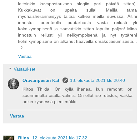
laitoinkin kuvapostauksen blogiin pari päivää sitten).
Kukkakuvat on upeita sulla! Meillä tämä
myöhäisherännäisyys taitaa kulkea meillä suvussa. Äitini
innostui todenteolla puutarhasta vasta reilusti yli
kolmikymppisenä ja saavuttikin sitten lopulta paljon! Minä
innostuin reilusti yli nelikymppisenä ja nyt tyttäreni
kolmikymppisenä on alkanut haaveilla omakotiasumisesta...
:D
Vastaa
Vastaukset
Oravanpesän Kati
18. elokuuta 2021 klo 20.40
Kiitos Thilda! On kyllä ihanaa, kun remontti on
suurimmalta osalta valmis. On ollut iso rutistus, vaikka
onkin kyseessä pieni mökki.
Vastaa
Riina
12. elokuuta 2021 klo 17.32