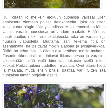
Hui, ollaan jo melkein elokuun puolessa välissä! Olen
onnistunut olemaan poissa tietokoneelta, joka on sitten
kostautunut blogin päivitystahdissa. Mökkiremontti on lähes
valmis, varasto-huussiosan on vihdoin maalattu. Enää uusi
maali puuttuu mökin seinäkaitaleesta, joka on varaston ja
huussin yläpuolella. Muutama isäni tekemä ritilä on
asentamatta, ne peittävät mökin alaosaa ja jyrsijäverkkoa.
Ritilät on tehty mökillä olleen alkuperäisen mallin mukaan.
Fasadin ikkunaristikot odottavat ikkunanpesua ja varaston
takaseinään pitää vielä kiinnittää takaisin siellä olleet
koukut. Portaat pitäisi uudelleen maalata. Ovet pitäisi hiota
ja maalata, mutta ensin pitäisi päättää väri. Sitten saa
huokaista tämän projektin osalta.