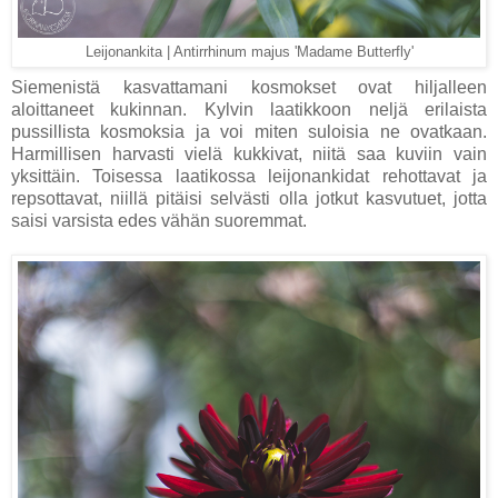
Leijonankita | Antirrhinum majus 'Madame Butterfly'
Siemenistä kasvattamani kosmokset ovat hiljalleen
aloittaneet kukinnan. Kylvin laatikkoon neljä erilaista
pussillista kosmoksia ja voi miten suloisia ne ovatkaan.
Harmillisen harvasti vielä kukkivat, niitä saa kuviin vain
yksittäin. Toisessa laatikossa leijonankidat rehottavat ja
repsottavat, niillä pitäisi selvästi olla jotkut kasvutuet, jotta
saisi varsista edes vähän suoremmat.