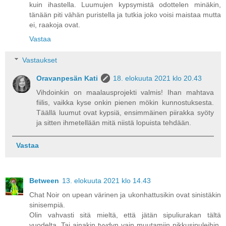
kuin ihastella. Luumujen kypsymistä odottelen minäkin,
tänään piti vähän puristella ja tutkia joko voisi maistaa mutta
ei, raakoja ovat.
Vastaa
Vastaukset
Oravanpesän Kati
18. elokuuta 2021 klo 20.43
Vihdoinkin on maalausprojekti valmis! Ihan mahtava
fiilis, vaikka kyse onkin pienen mökin kunnostuksesta.
Täällä luumut ovat kypsiä, ensimmäinen piirakka syöty
ja sitten ihmetellään mitä niistä lopuista tehdään.
Vastaa
Between
13. elokuuta 2021 klo 14.43
Chat Noir on upean värinen ja ukonhattusikin ovat sinistäkin
sinisempiä.
Olin vahvasti sitä mieltä, että jätän sipuliurakan tältä
vuodelta. Tai ainakin tyydyn vain muutamiin pikkusipuleihin.