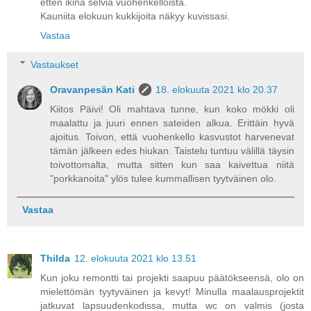
etten ikinä selviä vuohenkelloista.
Kauniita elokuun kukkijoita näkyy kuvissasi.
Vastaa
Vastaukset
Oravanpesän Kati
18. elokuuta 2021 klo 20.37
Kiitos Päivi! Oli mahtava tunne, kun koko mökki oli
maalattu ja juuri ennen sateiden alkua. Erittäin hyvä
ajoitus. Toivon, että vuohenkello kasvustot harvenevat
tämän jälkeen edes hiukan. Taistelu tuntuu välillä täysin
toivottomalta, mutta sitten kun saa kaivettua niitä
"porkkanoita" ylös tulee kummallisen tyytväinen olo.
Vastaa
Thilda
12. elokuuta 2021 klo 13.51
Kun joku remontti tai projekti saapuu päätökseensä, olo on
mielettömän tyytyväinen ja kevyt! Minulla maalausprojektit
jatkuvat lapsuudenkodissa, mutta wc on valmis (josta