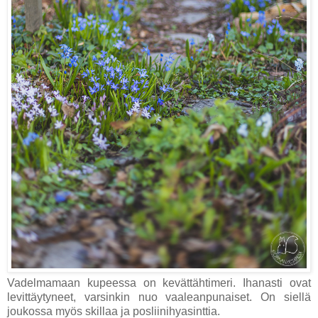
Vadelmamaan kupeessa on kevättähtimeri. Ihanasti ovat
levittäytyneet, varsinkin nuo vaaleanpunaiset. On siellä
joukossa myös skillaa ja posliinihyasinttia.