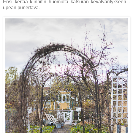
Ensi kertaa kiinnitin huomiota katsuran kevätväritykseen -
upean punertava.