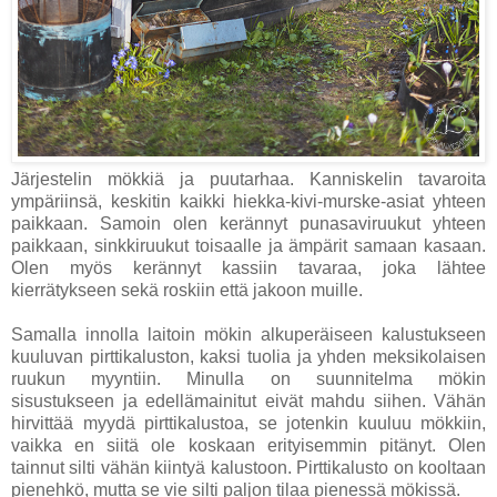
Järjestelin mökkiä ja puutarhaa. Kanniskelin tavaroita
ympäriinsä, keskitin kaikki hiekka-kivi-murske-asiat yhteen
paikkaan. Samoin olen kerännyt punasaviruukut yhteen
paikkaan, sinkkiruukut toisaalle ja ämpärit samaan kasaan.
Olen myös kerännyt kassiin tavaraa, joka lähtee
kierrätykseen sekä roskiin että jakoon muille.
Samalla innolla laitoin mökin alkuperäiseen kalustukseen
kuuluvan pirttikaluston, kaksi tuolia ja yhden meksikolaisen
ruukun myyntiin. Minulla on suunnitelma mökin
sisustukseen ja edellämainitut eivät mahdu siihen. Vähän
hirvittää myydä pirttikalustoa, se jotenkin kuuluu mökkiin,
vaikka en siitä ole koskaan erityisemmin pitänyt. Olen
tainnut silti vähän kiintyä kalustoon. Pirttikalusto on kooltaan
pienehkö, mutta se vie silti paljon tilaa pienessä mökissä.