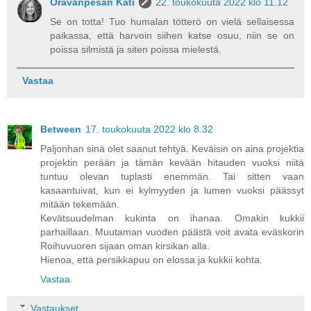
Oravanpesän Kati
22. toukokuuta 2022 klo 11.12
Se on totta! Tuo humalan tötterö on vielä sellaisessa
paikassa, että harvoin siihen katse osuu, niin se on
poissa silmistä ja siten poissa mielestä.
Vastaa
Between
17. toukokuuta 2022 klo 8.32
Paljonhan sinä olet saanut tehtyä. Keväisin on aina projektia
projektin perään ja tämän kevään hitauden vuoksi niitä
tuntuu olevan tuplasti enemmän. Tai sitten vaan
kasaantuivat, kun ei kylmyyden ja lumen vuoksi päässyt
mitään tekemään.
Kevätsuudelman kukinta on ihanaa. Omakin kukkii
parhaillaan. Muutaman vuoden päästä voit avata eväskorin
Roihuvuoren sijaan oman kirsikan alla.
Hienoa, että persikkapuu on elossa ja kukkii kohta.
Vastaa
Vastaukset