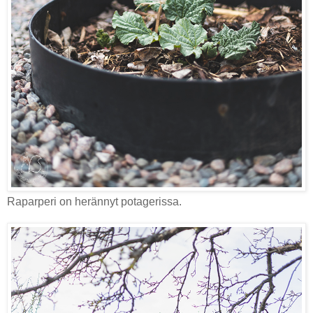
Raparperi on herännyt potagerissa.