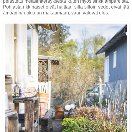
pelastettu metallinkeräyksestä kuten myös sinkkiämpäreistä.
Pohjasta rikkinäiset eivät haittaa, sillä silloin vedet eivät jää
ämpäriin/ruukkuun makaamaan, vaan valuvat ulos.