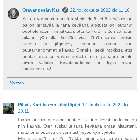
Oravanpesän Kati
22. toukokuuta 2022 klo 11.16
Se on varmasti juuri tuo yhdistelmä, että keväisin on
paljon tehtävää ja tänä keväänä aloitusta on joutunut
odottelemaan niin pitkään, että kaikki on sitten samaan
aikaan työn alla. Itselläni vielä tähän kuuluu mökin
siivous ja järjestely samaan aikaan kun
puutarhahommat alkavat. Onneksi sekä mökissä että
puutarhassa on vähän neliöitä, niin työmäärä ei ole
aivan valtava. Kevätsuudelma on kyllä aivan
ihastuttava. <3
Vastaa
Päivi - Kottikärryn kääntöpiiri
17. toukokuuta 2022 klo
20.11
Ihania uutisia persikan suhteen ja tuo kevätsuudelma on
niin kaunis. Olen tuskaillut tänä keväänä omaa hitauttani,
mutta oma osansa on varmasti myös kylmyydellä.
Minun silmääni siellä näyttää moni asia olevan varsin