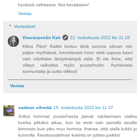
hyvässä vaiheessa. Iloa kevääseen!
Vastaa
Vastaukset
Oravanpesän Kati
22. toukokuuta 2022 klo 11.18
Kiitos Päivi! Kaikki tuntuu tänä vuonna olevan niin
paljon myöhässä, toivottavasti moni vielä uupuva kasvi
vain odottelee lämpimämpiä säitä. Ei ole ihme, että
viileys vaikuttaa myös puutarhuriin. Aurinkoista
sunnuntaita ja uutta viikkoa!
Vastaa
vaalean vihreää
19. toukokuuta 2022 klo 11.37
Jotkut hommat puutarhassa jäävät odottamaan vaikka
kuinka pitkäksi aikaa, kun ne eivät vain samalla tavalla
kiinnosta kuin joku muu homma. Ihanaa, että siellä kukkii jo
kunnolla. Kevätsuudelman kukinta on juhlan paikka!