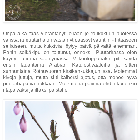
Onpa aika taas vierähtänyt, ollaan jo toukokuun puolessa
välissä ja puutarha on vasta nyt päässyt vauhtiin - hitaaseen
sellaiseen, mutta kukkivia löytyy päivä päivältä enemmän.
Pahin selkäkipu on talttunut, onneksi. Puutarhassa olen
käynyt lähinnä kääntymässä. Viikonloppunakin piti käydä
ensin lauantaina Arabian Katufestivaaleilla ja sitten
sunnuntaina Roihuvuoren kirsikankukkajuhlissa. Molemmat
kivoja juttuja, mutta silti kaihersi ajatus, että menee hyvä
puutarhapäivä hukkaan. Molempina päivinä ehdin kuitenkin
iltapäiväksi ja illaksi palstalle.