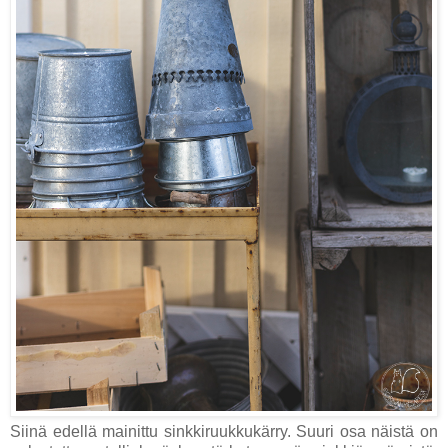
Siinä edellä mainittu sinkkiruukkukärry. Suuri osa näistä on