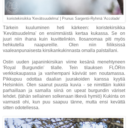
koristekirsikka 'Kevätsuudelma' | Prunus Sargentii-Ryhmä 'Accolade'
Tärkein kuuluminen heti kärkeen: koristekirsikka
'Kevätsuudelma' on ensimmäistä kertaa kukassa. Se on
juuri niin ihana kuin kuvittelinkin. Ilosanomaa piti myös
hehkutella naapureille. Olen niin fiiliksissä
vaaleanpunaisesta kirsikankukinnasta omalla palstallani.
Ostin uuden japaninkirsikan viime kesänä menehtyneen
'Royal Burgundin' tilalle. Tein tilauksen FLÖRin
verkkokaupassa ja vanhempani kävivät sen noutamassa.
Pikkupuu odottaa daalian juurakoiden kanssa kyytiä
Helsinkiin. Olen saanut puusta kuvia - se nimittäin kukkii
parhaillaan ja samalla siinä on upeat burgundin väriset
lehdet. (tähän sellainen solkenaan itkevä hymiö) Kukinta on
varmasti ohi, kun puu saapuu tänne, mutta ensi kevättä
sitten odotellessa.