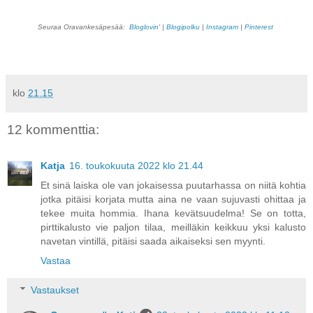
Seuraa Oravankesäpesää:
Bloglovin'
|
Blogipolku
|
Instagram
|
Pinterest
klo
21.15
12 kommenttia:
Katja
16. toukokuuta 2022 klo 21.44
Et sinä laiska ole van jokaisessa puutarhassa on niitä kohtia
jotka pitäisi korjata mutta aina ne vaan sujuvasti ohittaa ja
tekee muita hommia. Ihana kevätsuudelma! Se on totta,
pirttikalusto vie paljon tilaa, meilläkin keikkuu yksi kalusto
navetan vintillä, pitäisi saada aikaiseksi sen myynti.
Vastaa
Vastaukset