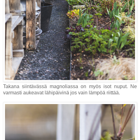
Takana siintävässä magnoliassa on myös isot nuput. Ne
varmasti aukeavat lähipäivinä jos vain lämpöä riittää.