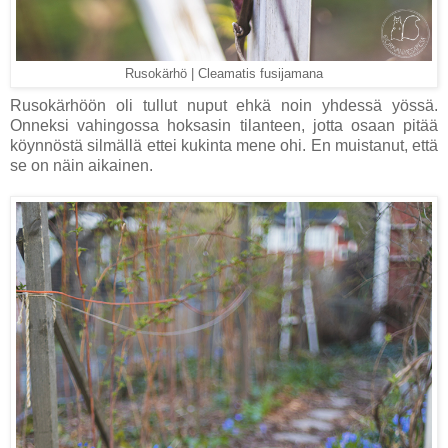
Rusokärhö | Cleamatis fusijamana
Rusokärhöön oli tullut nuput ehkä noin yhdessä yössä.
Onneksi vahingossa hoksasin tilanteen, jotta osaan pitää
köynnöstä silmällä ettei kukinta mene ohi. En muistanut, että
se on näin aikainen.