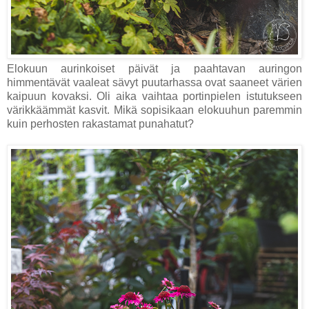
Elokuun aurinkoiset päivät ja paahtavan auringon
himmentävät vaaleat sävyt puutarhassa ovat saaneet värien
kaipuun kovaksi. Oli aika vaihtaa portinpielen istutukseen
värikkäämmät kasvit. Mikä sopisikaan elokuuhun paremmin
kuin perhosten rakastamat punahatut?