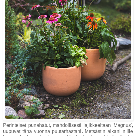
Perinteiset punahatut, mahdollisesti lajikkeeltaan 'Magnus',
uupuvat tänä vuonna puutarhastani. Metsästin aikani niille