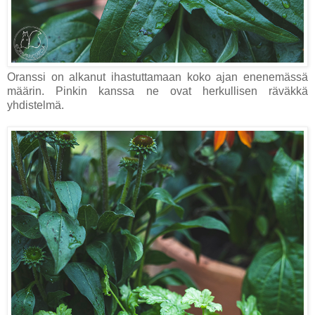
Oranssi on alkanut ihastuttamaan koko ajan enenemässä
määrin. Pinkin kanssa ne ovat herkullisen räväkkä
yhdistelmä.