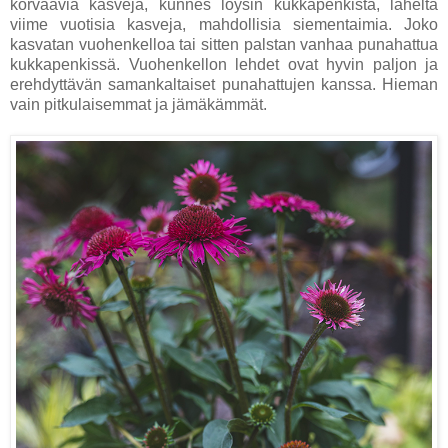
korvaavia kasveja, kunnes löysin kukkapenkistä, läheltä
viime vuotisia kasveja, mahdollisia siementaimia. Joko
kasvatan vuohenkelloa tai sitten palstan vanhaa punahattua
kukkapenkissä. Vuohenkellon lehdet ovat hyvin paljon ja
erehdyttävän samankaltaiset punahattujen kanssa. Hieman
vain pitkulaisemmat ja jämäkämmät.