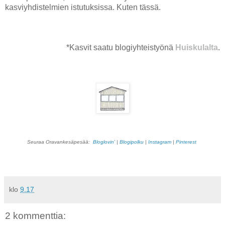
kasviyhdistelmien istutuksissa. Kuten tässä.
*Kasvit saatu blogiyhteistyönä
Huiskulalta
.
Seuraa Oravankesäpesää:
Bloglovin'
|
Blogipolku
|
Instagram
|
Pinterest
klo
9.17
2 kommenttia: