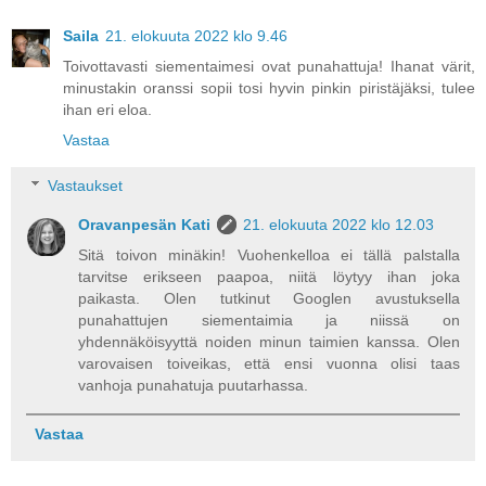
Saila
21. elokuuta 2022 klo 9.46
Toivottavasti siementaimesi ovat punahattuja! Ihanat värit,
minustakin oranssi sopii tosi hyvin pinkin piristäjäksi, tulee
ihan eri eloa.
Vastaa
Vastaukset
Oravanpesän Kati
21. elokuuta 2022 klo 12.03
Sitä toivon minäkin! Vuohenkelloa ei tällä palstalla
tarvitse erikseen paapoa, niitä löytyy ihan joka
paikasta. Olen tutkinut Googlen avustuksella
punahattujen siementaimia ja niissä on
yhdennäköisyyttä noiden minun taimien kanssa. Olen
varovaisen toiveikas, että ensi vuonna olisi taas
vanhoja punahatuja puutarhassa.
Vastaa