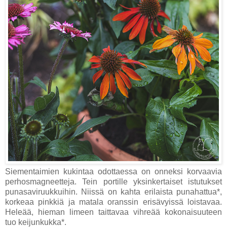
Siementaimien kukintaa odottaessa on onneksi korvaavia
perhosmagneetteja. Tein portille yksinkertaiset istutukset
punasaviruukkuihin. Niissä on kahta erilaista punahattua*,
korkeaa pinkkiä ja matala oranssin erisävyissä loistavaa.
Heleää, hieman limeen taittavaa vihreää kokonaisuuteen
tuo keijunkukka*.