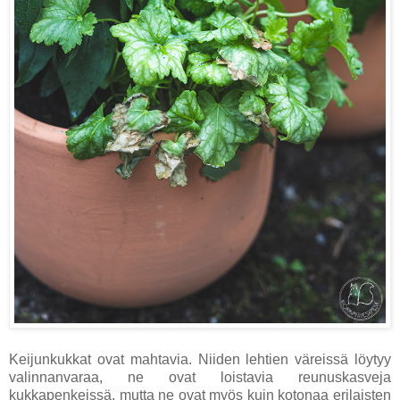
Keijunkukkat ovat mahtavia. Niiden lehtien väreissä löytyy
valinnanvaraa, ne ovat loistavia reunuskasveja
kukkapenkeissä, mutta ne ovat myös kuin kotonaa erilaisten