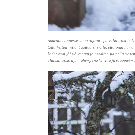
Aamulla herätessä lunta tuprutti, päivällä mökillä kä
tällä kertaa vettä. Saattaa siis olla, että pian nämä
kadut ovat jäästä vapaat ja uskaltaa painella menem
oltaisiin koko ajan lähempänä kevättä ja se sopisi ma