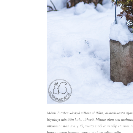
Mökillä tulee käytyä silloin tällöin, alkuviikosta aja
löytänyt mistään koko tähteä. Minne olen sen mahtan
ulkoseinustan hyllyllä, mutta eipä vain näy. Puisteli
hautautunut lumeen, mutta eipä se tullut esiin.