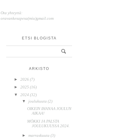
Ota yhteyttä:
oravankesapesa(miu)gmail.com
ETSI BLOGISTA
ARKISTO
►
2026
(7)
►
2025
(16)
▼
2024
(32)
▼
joulukuuta
(2)
OIKEIN IHANAA JOULUN
AIKAA!
MÖKKI JA PALSTA
JOULUKUUSSA 2024.
►
marraskuuta
(3)