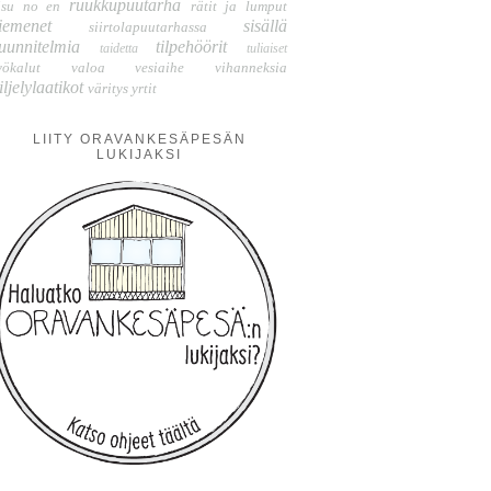
ruukkupuutarha
isu no en
rätit ja lumput
iemenet
sisällä
siirtolapuutarhassa
uunnitelmia
tilpehöörit
taidetta
tuliaiset
yökalut
valoa
vesiaihe
vihanneksia
iljelylaatikot
väritys
yrtit
LIITY ORAVANKESÄPESÄN
LUKIJAKSI