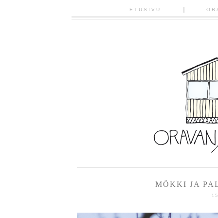
ETUSIVU
OR
MÖKKI JA PA
1