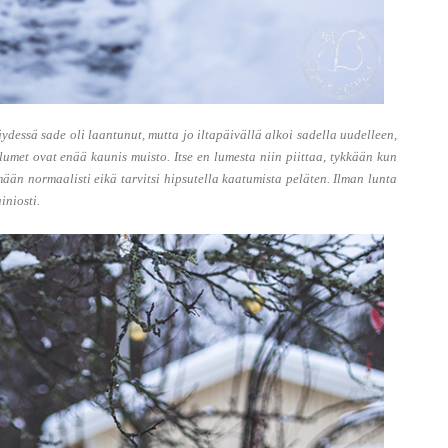
ydessä sade oli laantunut, mutta jo iltapäivällä alkoi sadella uudelleen,
 lumet ovat enää kaunis muisto. Itse en lumesta niin piittaa, tykkään kun
ään normaalisti eikä tarvitsi hipsutella kaatumista peläten. Ilman lunta
iniosti.