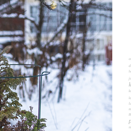
a
d
h
j
k
k
l
m
m
m