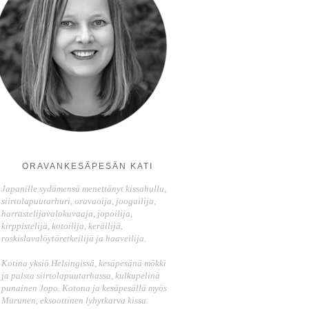
ORAVANKESÄPESÄN KATI
Japanille sydämensä menettänyt kissahullu,
siirtolapuutarhuri, oravaoija, joogailija,
harrastelijavalokuvaaja, jopoilija,
kirppistelijä, kotoilija, keräilijä,
roskislavalöytöretkeilijä ja haaveilija.
Kotina yksiö Helsingissä, kesäpesänä mökki
ja palsta siirtolapuutarhassa, kulkupelinä
punainen Jopo. Kotona ja kesäpesällä myös
Murunen, eksoottinen lyhytkarva kissa.