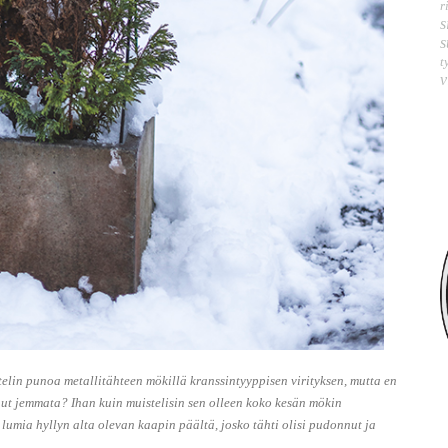
r
s
s
t
v
ttelin punoa metallitähteen mökillä kranssintyyppisen virityksen, mutta en
ut jemmata? Ihan kuin muistelisin sen olleen koko kesän mökin
n lumia hyllyn alta olevan kaapin päältä, josko tähti olisi pudonnut ja