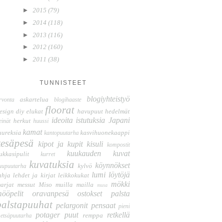
►
2015
(79)
►
2014
(118)
►
2013
(116)
►
2012
(160)
►
2011
(38)
TUNNISTEET
blogiyhteistyö
askartelua
rvonta
blogihaaste
floorat
esign
diy
elukat
havupuut
hedelmät
ideoita
istutuksia
Japani
herkut
einät
huussi
kamat
uureksia
kasvihuonekaappi
kantopuutarha
kesäpesä
kipot ja kupit
kisuli
kompostit
kuukauden kuvat
ukkasipulit
kurret
kuvatuksia
köynnökset
kylvö
uupuutarha
lumi
löytöjä
ahja
lehdet ja kirjat
leikkokukat
mökki
arjat
messut
Miso
muilla mailla
musa
ööpelit
oravanpesä
ostokset
palsta
palstapuuhat
pelargonit
pensaat
pieni
potager
puut
retkellä
remppa
etsäpuutarha