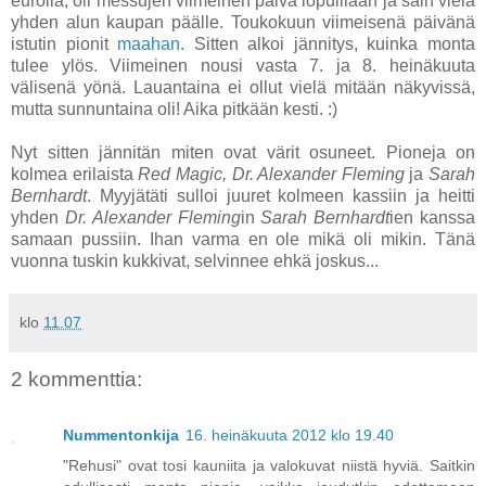
eurolla, oli messujen viimeinen päivä lopuillaan ja sain vielä
yhden alun kaupan päälle. Toukokuun viimeisenä päivänä
istutin pionit
maahan
. Sitten alkoi jännitys, kuinka monta
tulee ylös. Viimeinen nousi vasta 7. ja 8. heinäkuuta
välisenä yönä. Lauantaina ei ollut vielä mitään näkyvissä,
mutta sunnuntaina oli! Aika pitkään kesti. :)
Nyt sitten jännitän miten ovat värit osuneet. Pioneja on
kolmea erilaista
Red Magic, Dr. Alexander Fleming
ja
Sarah
Bernhardt
. Myyjätäti sulloi juuret kolmeen kassiin ja heitti
yhden
Dr. Alexander Fleming
in
Sarah Bernhardt
ien kanssa
samaan pussiin. Ihan varma en ole mikä oli mikin. Tänä
vuonna tuskin kukkivat, selvinnee ehkä joskus...
klo
11.07
2 kommenttia:
Nummentonkija
16. heinäkuuta 2012 klo 19.40
"Rehusi" ovat tosi kauniita ja valokuvat niistä hyviä. Saitkin