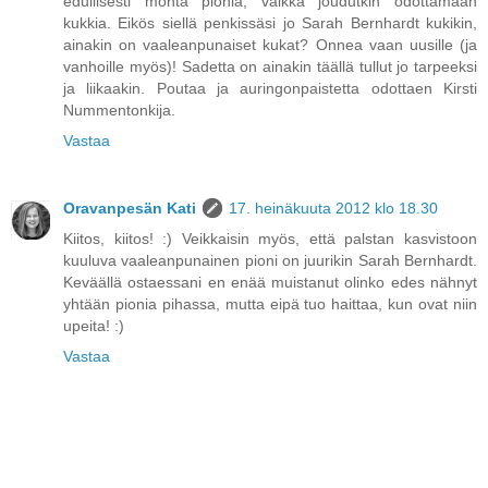
edullisesti monta pionia, vaikka joudutkin odottamaan
kukkia. Eikös siellä penkissäsi jo Sarah Bernhardt kukikin,
ainakin on vaaleanpunaiset kukat? Onnea vaan uusille (ja
vanhoille myös)! Sadetta on ainakin täällä tullut jo tarpeeksi
ja liikaakin. Poutaa ja auringonpaistetta odottaen Kirsti
Nummentonkija.
Vastaa
Oravanpesän Kati
17. heinäkuuta 2012 klo 18.30
Kiitos, kiitos! :) Veikkaisin myös, että palstan kasvistoon
kuuluva vaaleanpunainen pioni on juurikin Sarah Bernhardt.
Keväällä ostaessani en enää muistanut olinko edes nähnyt
yhtään pionia pihassa, mutta eipä tuo haittaa, kun ovat niin
upeita! :)
Vastaa