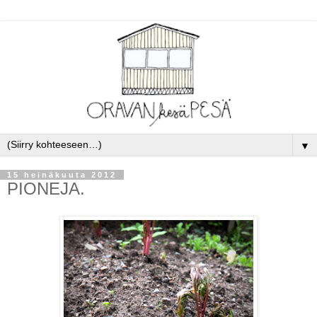
▼
15 heinäkuuta 2012
PIONEJA.