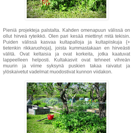
Pieniä projekteja palstalta. Kahden omenapuun välissä on
ollut hirveä ryteikkö. Olen pari kesää miettinyt mitä tekisin.
Puiden välissä kasvaa kultapalloja ja kultapiiskuja {+
tietenkin rikkaruohoja}, joista kummastakaan en hirveästi
välitä. Ovat keltaisia ja ovat korkeita, jotka kaatuvat
lappeelleen helposti. Kultakasvit ovat tehneet vihreän
muurin ja viime syksynä puskien takaa raivatut ja
ylöskaivetut vadelmat muodostivat kunnon viidakon.