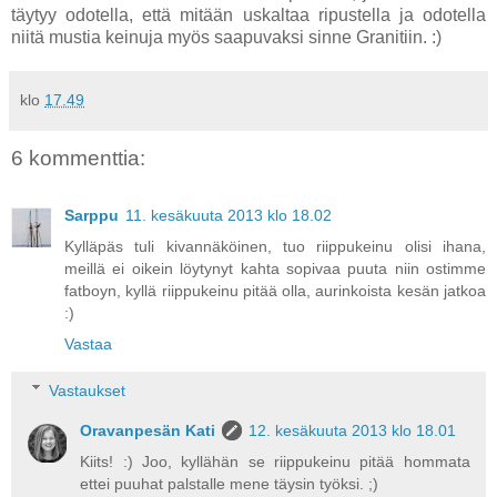
täytyy odotella, että mitään uskaltaa ripustella ja odotella
niitä mustia keinuja myös saapuvaksi sinne Granitiin. :)
klo
17.49
6 kommenttia:
Sarppu
11. kesäkuuta 2013 klo 18.02
Kylläpäs tuli kivannäköinen, tuo riippukeinu olisi ihana,
meillä ei oikein löytynyt kahta sopivaa puuta niin ostimme
fatboyn, kyllä riippukeinu pitää olla, aurinkoista kesän jatkoa
:)
Vastaa
Vastaukset
Oravanpesän Kati
12. kesäkuuta 2013 klo 18.01
Kiits! :) Joo, kyllähän se riippukeinu pitää hommata
ettei puuhat palstalle mene täysin työksi. ;)