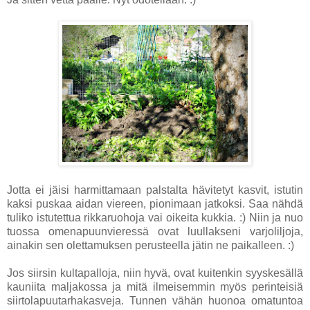
Jotta ei jäisi harmittamaan palstalta hävitetyt kasvit, istutin
kaksi puskaa aidan viereen, pionimaan jatkoksi. Saa nähdä
tuliko istutettua rikkaruohoja vai oikeita kukkia. :) Niin ja nuo
tuossa omenapuunvieressä ovat luullakseni varjoliljoja,
ainakin sen olettamuksen perusteella jätin ne paikalleen. :)
Jos siirsin kultapalloja, niin hyvä, ovat kuitenkin syyskesällä
kauniita maljakossa ja mitä ilmeisemmin myös perinteisiä
siirtolapuutarhakasveja. Tunnen vähän huonoa omatuntoa