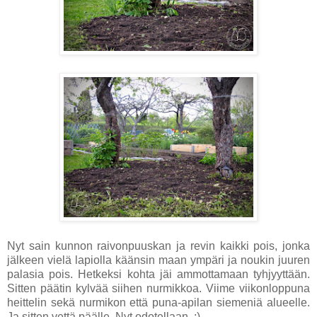
Nyt sain kunnon raivonpuuskan ja revin kaikki pois, jonka
jälkeen vielä lapiolla käänsin maan ympäri ja noukin juuren
palasia pois. Hetkeksi kohta jäi ammottamaan tyhjyyttään.
Sitten päätin kylvää siihen nurmikkoa. Viime viikonloppuna
heittelin sekä nurmikon että puna-apilan siemeniä alueelle.
Ja sitten vettä päälle. Nyt odotellaan. :)