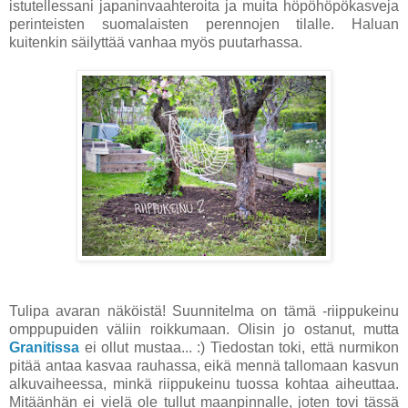
istutellessani japaninvaahteroita ja muita höpöhöpökasveja
perinteisten suomalaisten perennojen tilalle. Haluan
kuitenkin säilyttää vanhaa myös puutarhassa.
Tulipa avaran näköistä! Suunnitelma on tämä -riippukeinu
omppupuiden väliin roikkumaan. Olisin jo ostanut, mutta
Granitissa
ei ollut mustaa... :) Tiedostan toki, että nurmikon
pitää antaa kasvaa rauhassa, eikä mennä tallomaan kasvun
alkuvaiheessa, minkä riippukeinu tuossa kohtaa aiheuttaa.
Mitäänhän ei vielä ole tullut maanpinnalle, joten tovi tässä