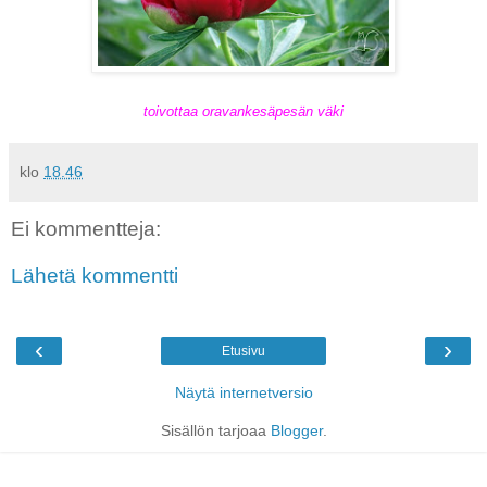
toivottaa oravankesäpesän väki
klo
18.46
Ei kommentteja:
Lähetä kommentti
‹
›
Etusivu
Näytä internetversio
Sisällön tarjoaa
Blogger
.