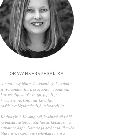
ORAVANKESÄPESÄN KATI
Japanille sydämensä menettänyt kissahullu,
siirtolapuutarhuri, oravaoija, joogailija,
harrastelijavalokuvaaja, jopoilija,
kirppistelijä, kotoilija, keräilijä,
roskislavalöytöretkeilijä ja haaveilija.
Kotina yksiö Helsingissä, kesäpesänä mökki
ja palsta siirtolapuutarhassa, kulkupelinä
punainen Jopo. Kotona ja kesäpesällä myös
Murunen, eksoottinen lyhytkarva kissa.