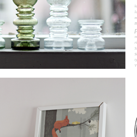
k
l
m
m
m
r
s
s
t
v