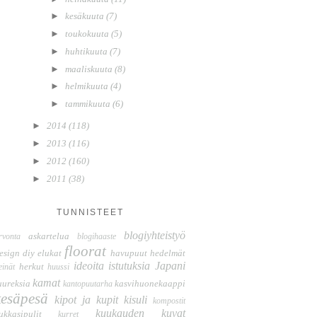
►
kesäkuuta
(7)
►
toukokuuta
(5)
►
huhtikuuta
(7)
►
maaliskuuta
(8)
►
helmikuuta
(4)
►
tammikuuta
(6)
►
2014
(118)
►
2013
(116)
►
2012
(160)
►
2011
(38)
TUNNISTEET
blogiyhteistyö
askartelua
rvonta
blogihaaste
floorat
esign
diy
elukat
havupuut
hedelmät
ideoita
istutuksia
Japani
herkut
einät
huussi
kamat
uureksia
kasvihuonekaappi
kantopuutarha
kesäpesä
kipot ja kupit
kisuli
kompostit
kuukauden kuvat
ukkasipulit
kurret