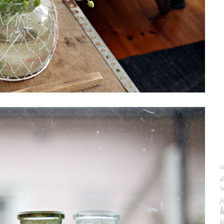
a
d
h
j
k