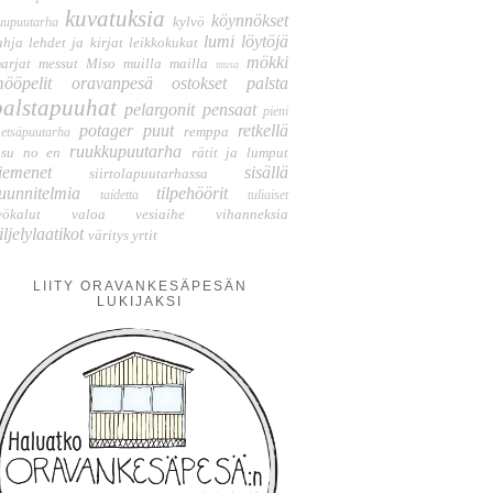
kuvatuksia
köynnökset
kylvö
uupuutarha
lumi
löytöjä
ahja
lehdet ja kirjat
leikkokukat
mökki
arjat
messut
Miso
muilla mailla
musa
ööpelit
oravanpesä
ostokset
palsta
palstapuuhat
pelargonit
pensaat
pieni
potager
puut
retkellä
remppa
etsäpuutarha
ruukkupuutarha
isu no en
rätit ja lumput
iemenet
sisällä
siirtolapuutarhassa
uunnitelmia
tilpehöörit
taidetta
tuliaiset
yökalut
valoa
vesiaihe
vihanneksia
iljelylaatikot
väritys
yrtit
LIITY ORAVANKESÄPESÄN
LUKIJAKSI