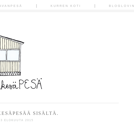
AVANPESÄ
KURREN KOTI
BLOGLOVI
ESÄPESÄÄ SISÄLTÄ.
03 ELOKUUTA 2015