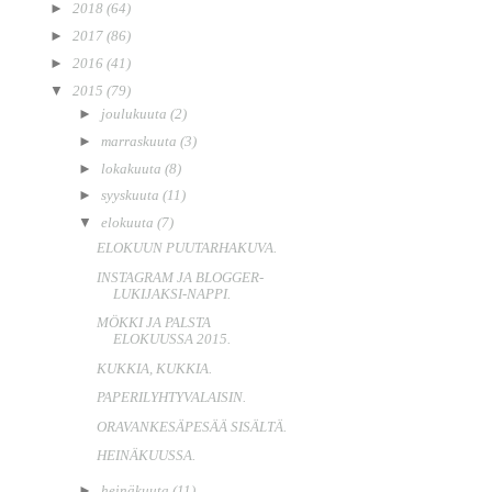
►
2018
(64)
►
2017
(86)
►
2016
(41)
▼
2015
(79)
►
joulukuuta
(2)
►
marraskuuta
(3)
►
lokakuuta
(8)
►
syyskuuta
(11)
▼
elokuuta
(7)
ELOKUUN PUUTARHAKUVA.
INSTAGRAM JA BLOGGER-
LUKIJAKSI-NAPPI.
MÖKKI JA PALSTA
ELOKUUSSA 2015.
KUKKIA, KUKKIA.
PAPERILYHTYVALAISIN.
ORAVANKESÄPESÄÄ SISÄLTÄ.
HEINÄKUUSSA.
►
heinäkuuta
(11)