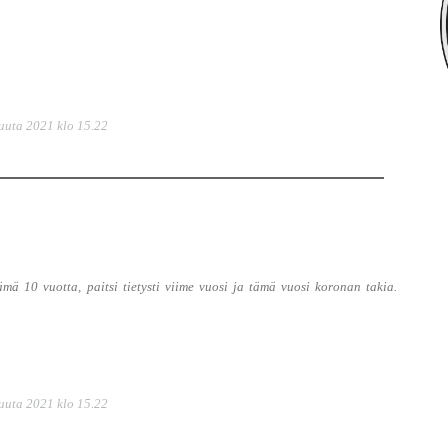
uuta 2021 klo 15.22
mä 10 vuotta, paitsi tietysti viime vuosi ja tämä vuosi koronan takia.
uuta 2021 klo 15.22