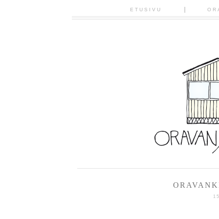
ETUSIVU
OR
ORAVANK
1