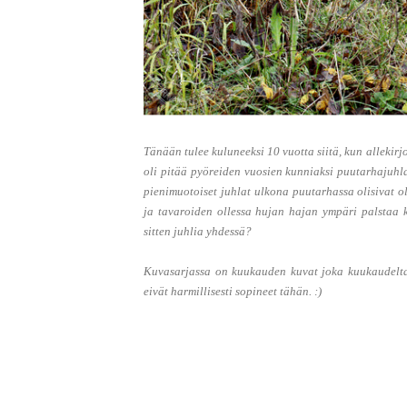
Tänään tulee kuluneeksi 10 vuotta siitä, kun allekir
oli pitää pyöreiden vuosien kunniaksi puutarhajuhla
pienimuotoiset juhlat ulkona puutarhassa olisivat o
ja tavaroiden ollessa hujan hajan ympäri palstaa ka
sitten juhlia yhdessä?
Kuvasarjassa on kuukauden kuvat joka kuukaudelta
eivät harmillisesti sopineet tähän. :)