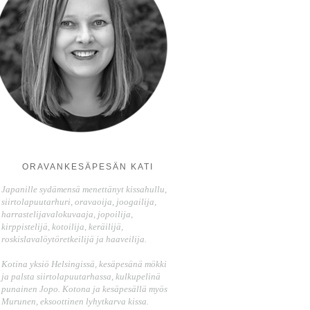
ORAVANKESÄPESÄN KATI
Japanille sydämensä menettänyt kissahullu,
siirtolapuutarhuri, oravaoija, joogailija,
harrastelijavalokuvaaja, jopoilija,
kirppistelijä, kotoilija, keräilijä,
roskislavalöytöretkeilijä ja haaveilija.
Kotina yksiö Helsingissä, kesäpesänä mökki
ja palsta siirtolapuutarhassa, kulkupelinä
punainen Jopo. Kotona ja kesäpesällä myös
Murunen, eksoottinen lyhytkarva kissa.