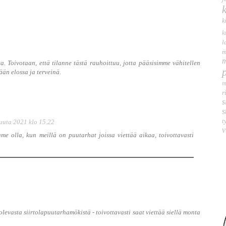
k
k
l
m
m
. Toivotaan, että tilanne tästä rauhoittuu, jotta pääsisimme vähitellen
n elossa ja terveinä.
m
r
s
s
t
uuta 2021 klo 15.22
v
me olla, kun meillä on puutarhat joissa viettää aikaa, toivottavasti
levasta siirtolapuutarhamökistä - toivottavasti saat viettää siellä monta