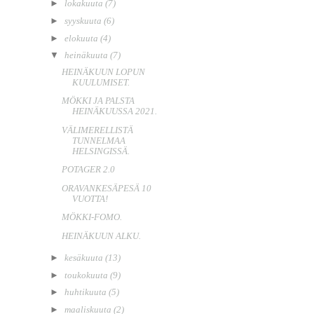
►
lokakuuta
(7)
►
syyskuuta
(6)
►
elokuuta
(4)
▼
heinäkuuta
(7)
HEINÄKUUN LOPUN
KUULUMISET.
MÖKKI JA PALSTA
HEINÄKUUSSA 2021.
VÄLIMERELLISTÄ
TUNNELMAA
HELSINGISSÄ.
POTAGER 2.0
ORAVANKESÄPESÄ 10
VUOTTA!
MÖKKI-FOMO.
HEINÄKUUN ALKU.
►
kesäkuuta
(13)
►
toukokuuta
(9)
►
huhtikuuta
(5)
►
maaliskuuta
(2)