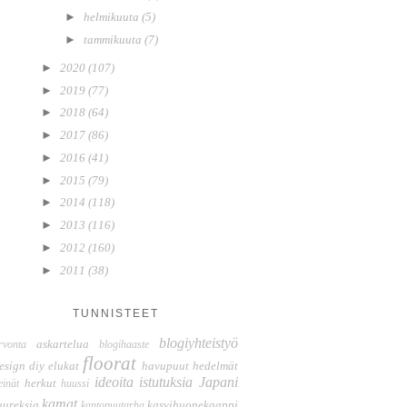
►
helmikuuta
(5)
►
tammikuuta
(7)
►
2020
(107)
►
2019
(77)
►
2018
(64)
►
2017
(86)
►
2016
(41)
►
2015
(79)
►
2014
(118)
►
2013
(116)
►
2012
(160)
►
2011
(38)
TUNNISTEET
blogiyhteistyö
askartelua
rvonta
blogihaaste
floorat
esign
diy
elukat
havupuut
hedelmät
ideoita
istutuksia
Japani
herkut
einät
huussi
kamat
uureksia
kasvihuonekaappi
kantopuutarha