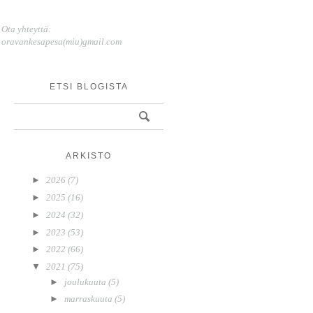
Ota yhteyttä:
oravankesapesa(miu)gmail.com
ETSI BLOGISTA
ARKISTO
►
2026
(7)
►
2025
(16)
►
2024
(32)
►
2023
(53)
►
2022
(66)
▼
2021
(75)
►
joulukuuta
(5)
►
marraskuuta
(5)