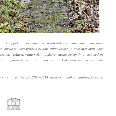
joitin kauppakirjan mökistä ja vuokraoikeuden siirrosta. Suunnitelmissani
t, kutsua puutarhaystäviä kylään, mutta korona ja rmökkiremontti. Toki
lleet mahdolliset, mutta mökin julkisivun uusimisremontin ollessa kesken
tsoin parhaaksi jättää juhlimiset väliin. Josko ensi vuonna voitaisiin
 vuosilta 2015-2021. 2011–2014 kuvat ovat vaakasuuntaisia, joten ne