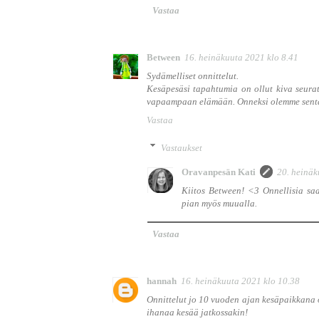
Vastaa
Between
16. heinäkuuta 2021 klo 8.41
Sydämelliset onnittelut.
Kesäpesäsi tapahtumia on ollut kiva seurata
vapaampaan elämään. Onneksi olemme sentää
Vastaa
Vastaukset
Oravanpesän Kati
20. heinäk
Kiitos Between! <3 Onnellisia saa
pian myös muualla.
Vastaa
hannah
16. heinäkuuta 2021 klo 10.38
Onnittelut jo 10 vuoden ajan kesäpaikkana o
ihanaa kesää jatkossakin!