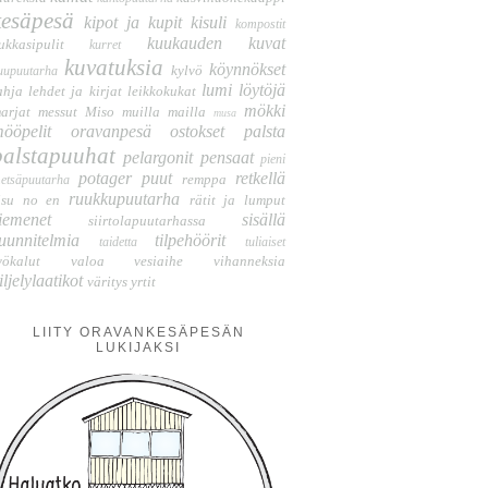
kesäpesä
kipot ja kupit
kisuli
kompostit
kuukauden kuvat
ukkasipulit
kurret
kuvatuksia
köynnökset
kylvö
uupuutarha
lumi
löytöjä
ahja
lehdet ja kirjat
leikkokukat
mökki
arjat
messut
Miso
muilla mailla
musa
ööpelit
oravanpesä
ostokset
palsta
palstapuuhat
pelargonit
pensaat
pieni
potager
puut
retkellä
remppa
etsäpuutarha
ruukkupuutarha
isu no en
rätit ja lumput
iemenet
sisällä
siirtolapuutarhassa
uunnitelmia
tilpehöörit
taidetta
tuliaiset
yökalut
valoa
vesiaihe
vihanneksia
iljelylaatikot
väritys
yrtit
LIITY ORAVANKESÄPESÄN
LUKIJAKSI