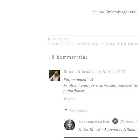
Seuraa Oravankesäpesää:
KLO
21.10
TUNNISTEET:
KESÄPESÄ
,
KUUKAUDEN KUV
18 kommenttia:
Riina
16. heinäkuuta 2021 klo 8.37
Paljon onnea! <3
Ja olisi ihana, jos ensi kesään mennessä t
puutarhoissa.
Vastaa
Vastaukset
Oravanpesän Kati
20. heinäk
Kiitos Riina! <3 Toivon todellakin, 