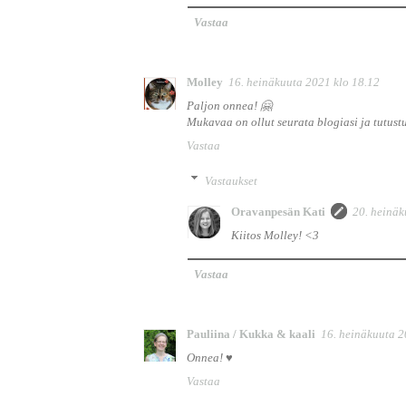
Vastaa
Molley
16. heinäkuuta 2021 klo 18.12
Paljon onnea! 🤗
Mukavaa on ollut seurata blogiasi ja tutust
Vastaa
Vastaukset
Oravanpesän Kati
20. heinäk
Kiitos Molley! <3
Vastaa
Pauliina / Kukka & kaali
16. heinäkuuta 2
Onnea! ♥
Vastaa