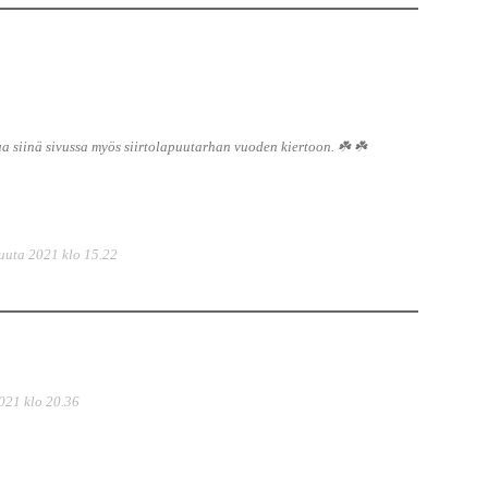
ua siinä sivussa myös siirtolapuutarhan vuoden kiertoon. ☘️ ☘️
uuta 2021 klo 15.22
021 klo 20.36