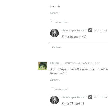
hannah
Vastaa
Vastaukset
Oravanpesän Kati
20. heinäk
Kiitos hannah! <3
Vastaa
Thilda
16. heinäkuuta 2021 klo 12.45
Ooo... Paljon onnea!! Upeaa aikaa ollut tä
Jatketaan! :)
Vastaa
Vastaukset
Oravanpesän Kati
20. heinäk
Kiitos Thilda! <3