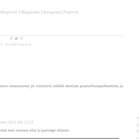
Bloglovin'
|
Blogipolku
|
Instagram
|
Pinterest
AT
,
KUVATUKSIA
ilanne tasaantunut ja voitaisiin nähdä monissa puutarhatapahtumissa ja
a
uuta 2021 klo 15.21
d
että ensi vuonna olisi jo parempi tilanne.
h
j