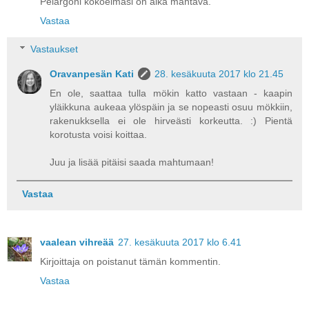
Pelargoni kokoelmasi on aika mahtava.
Vastaa
Vastaukset
Oravanpesän Kati
28. kesäkuuta 2017 klo 21.45
En ole, saattaa tulla mökin katto vastaan - kaapin
yläikkuna aukeaa ylöspäin ja se nopeasti osuu mökkiin,
rakenukksella ei ole hirveästi korkeutta. :) Pientä
korotusta voisi koittaa.
Juu ja lisää pitäisi saada mahtumaan!
Vastaa
vaalean vihreää
27. kesäkuuta 2017 klo 6.41
Kirjoittaja on poistanut tämän kommentin.
Vastaa