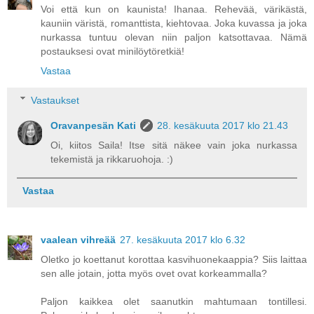
Voi että kun on kaunista! Ihanaa. Rehevää, värikästä,
kauniin väristä, romanttista, kiehtovaa. Joka kuvassa ja joka
nurkassa tuntuu olevan niin paljon katsottavaa. Nämä
postauksesi ovat minilöytöretkiä!
Vastaa
Vastaukset
Oravanpesän Kati
28. kesäkuuta 2017 klo 21.43
Oi, kiitos Saila! Itse sitä näkee vain joka nurkassa
tekemistä ja rikkaruohoja. :)
Vastaa
vaalean vihreää
27. kesäkuuta 2017 klo 6.32
Oletko jo koettanut korottaa kasvihuonekaappia? Siis laittaa
sen alle jotain, jotta myös ovet ovat korkeammalla?
Paljon kaikkea olet saanutkin mahtumaan tontillesi.