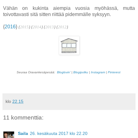
Vähän on kukinta aiempia vuosia myöhässä, mutta
toivottavasti sitä sitten riittää pidemmälle syksyyn.
{
2016
}
{
2015
} {
2014
} {
2013
} {
2012
}
Seuraa Oravankesäpesää:
Bloglovin'
|
Blogipolku
|
Instagram
|
Pinterest
klo
22.15
11 kommenttia:
Saila
26. kesäkuuta 2017 klo 22.20