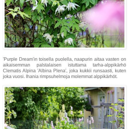
'Purple Dream'in toisella puolella, naapurin aitaa vasten on
aikaisemman palstalaisen istuttama tarha-alppikärhö
Clematis Alpina 'Albina Plena', joka kukkii runsaasti, kuten
joka vuosi. Ihania rimpsuhelmoja molemmat alppikärhöt.