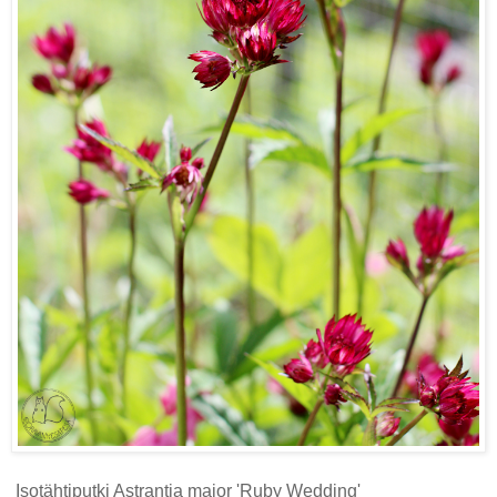
Isotähtiputki Astrantia major 'Ruby Wedding'