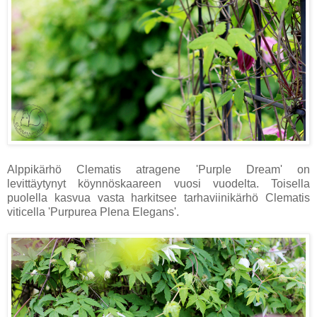
Alppikärhö Clematis atragene 'Purple Dream' on
levittäytynyt köynnöskaareen vuosi vuodelta. Toisella
puolella kasvua vasta harkitsee tarhaviinikärhö Clematis
viticella 'Purpurea Plena Elegans'.