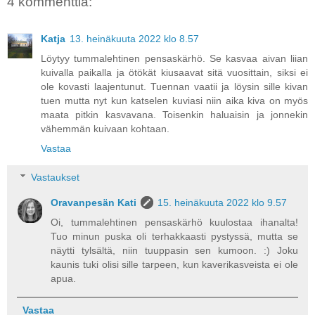
4 kommenttia:
Katja
13. heinäkuuta 2022 klo 8.57
Löytyy tummalehtinen pensaskärhö. Se kasvaa aivan liian
kuivalla paikalla ja ötökät kiusaavat sitä vuosittain, siksi ei
ole kovasti laajentunut. Tuennan vaatii ja löysin sille kivan
tuen mutta nyt kun katselen kuviasi niin aika kiva on myös
maata pitkin kasvavana. Toisenkin haluaisin ja jonnekin
vähemmän kuivaan kohtaan.
Vastaa
Vastaukset
Oravanpesän Kati
15. heinäkuuta 2022 klo 9.57
Oi, tummalehtinen pensaskärhö kuulostaa ihanalta!
Tuo minun puska oli terhakkaasti pystyssä, mutta se
näytti tylsältä, niin tuuppasin sen kumoon. :) Joku
kaunis tuki olisi sille tarpeen, kun kaverikasveista ei ole
apua.
Vastaa