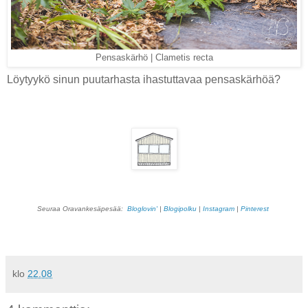
Pensaskärhö | Clametis recta
Löytyykö sinun puutarhasta ihastuttavaa pensaskärhöä?
Seuraa Oravankesäpesää:
Bloglovin'
|
Blogipolku
|
Instagram
|
Pinterest
klo
22.08