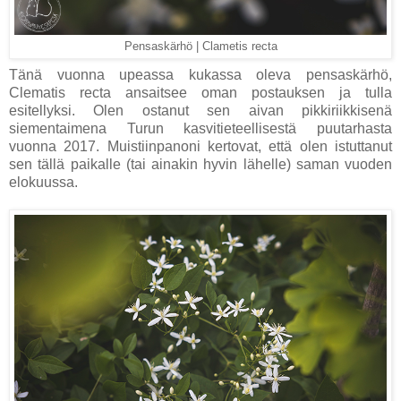
Pensaskärhö | Clametis recta
Tänä vuonna upeassa kukassa oleva pensaskärhö,
Clematis recta ansaitsee oman postauksen ja tulla
esitellyksi. Olen ostanut sen aivan pikkiriikkisenä
siementaimena Turun kasvitieteellisestä puutarhasta
vuonna 2017. Muistiinpanoni kertovat, että olen istuttanut
sen tällä paikalle (tai ainakin hyvin lähelle) saman vuoden
elokuussa.