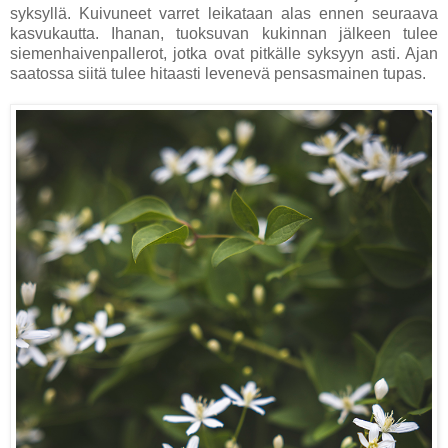
syksyllä. Kuivuneet varret leikataan alas ennen seuraava
kasvukautta. Ihanan, tuoksuvan kukinnan jälkeen tulee
siemenhaivenpallerot, jotka ovat pitkälle syksyyn asti. Ajan
saatossa siitä tulee hitaasti levenevä pensasmainen tupas.