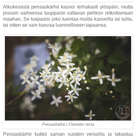
Alkukesästä pensaskärhö kasvoi terhakasti ylöspäin, mutta
jossain vaiheessa tuuppasin valtavan pehkon retkottamaan
maahan. Se kaipasisi joko tuentaa muilta kasveilta tai tuilta,
tai sitten se vain kasvaa luonnolliseen tapaansa.
Pensaskärhö | Clametis recta
Pensaskärhö kukkii saman vuoden versoilla ja lakastuu