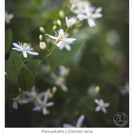
Pensaskärhö | Clametis recta