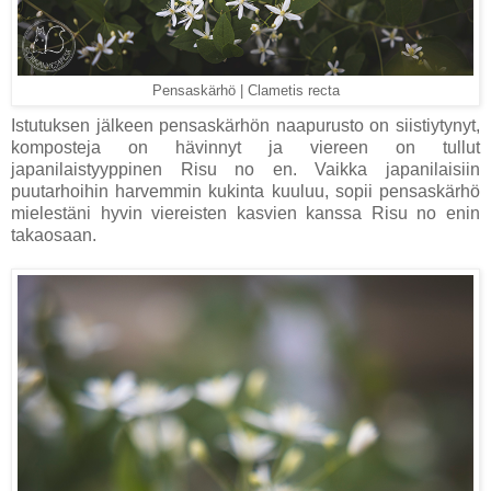
Pensaskärhö | Clametis recta
Istutuksen jälkeen pensaskärhön naapurusto on siistiytynyt,
komposteja on hävinnyt ja viereen on tullut
japanilaistyyppinen Risu no en. Vaikka japanilaisiin
puutarhoihin harvemmin kukinta kuuluu, sopii pensaskärhö
mielestäni hyvin viereisten kasvien kanssa Risu no enin
takaosaan.