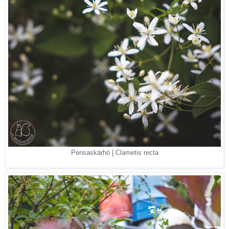
Pensaskärhö | Clametis recta