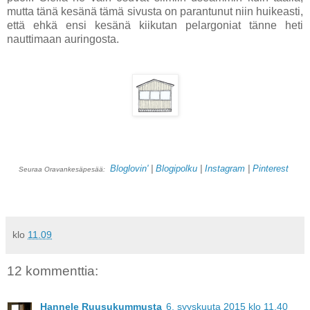
mutta tänä kesänä tämä sivusta on parantunut niin huikeasti,
että ehkä ensi kesänä kiikutan pelargoniat tänne heti
nauttimaan auringosta.
Bloglovin'
|
Blogipolku
|
Instagram
|
Pinterest
Seuraa Oravankesäpesää:
klo
11.09
12 kommenttia:
Hannele Ruusukummusta
6. syyskuuta 2015 klo 11.40