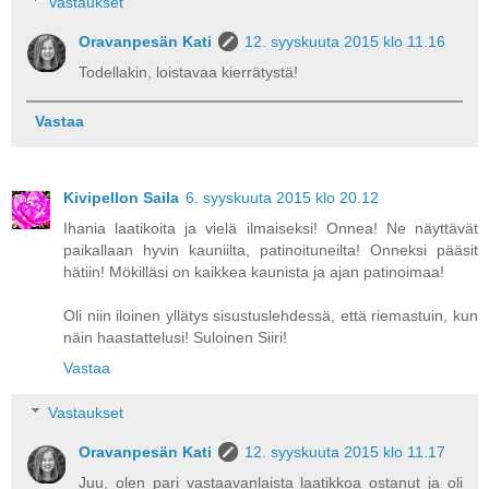
Vastaukset
Oravanpesän Kati
12. syyskuuta 2015 klo 11.16
Todellakin, loistavaa kierrätystä!
Vastaa
Kivipellon Saila
6. syyskuuta 2015 klo 20.12
Ihania laatikoita ja vielä ilmaiseksi! Onnea! Ne näyttävät
paikallaan hyvin kauniilta, patinoituneilta! Onneksi pääsit
hätiin! Mökilläsi on kaikkea kaunista ja ajan patinoimaa!
Oli niin iloinen yllätys sisustuslehdessä, että riemastuin, kun
näin haastattelusi! Suloinen Siiri!
Vastaa
Vastaukset
Oravanpesän Kati
12. syyskuuta 2015 klo 11.17
Juu, olen pari vastaavanlaista laatikkoa ostanut ja oli