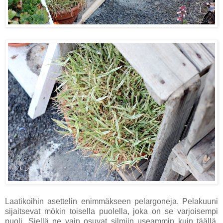
Laatikoihin asettelin enimmäkseen pelargoneja. Pelakuuni
sijaitsevat mökin toisella puolella, joka on se varjoisempi
puoli. Siellä ne vain osuvat silmiin useammin kuin täällä,