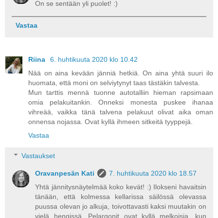
On se sentään yli puolet! :)
Vastaa
Riina
6. huhtikuuta 2020 klo 10.42
Nää on aina kevään jänniä hetkiä. On aina yhtä suuri ilo
huomata, että moni on selviytynyt taas tästäkin talvesta.
Mun tarttis mennä tuonne autotalliin hieman rapsimaan
omia pelakuitankin. Onneksi monesta puskee ihanaa
vihreää, vaikka tänä talvena pelakuut olivat aika oman
onnensa nojassa. Ovat kyllä ihmeen sitkeitä tyyppejä.
Vastaa
Vastaukset
Oravanpesän Kati
7. huhtikuuta 2020 klo 18.57
Yhtä jännitysnäytelmää koko kevät! :) Ilokseni havaitsin
tänään, että kolmessa kellarissa säilössä olevassa
puussa olevan jo alkuja, toivottavasti kaksi muutakin on
vielä hengissä. Pelargonit ovat kyllä melkoisia, kun