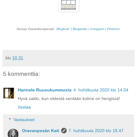
Seuraa Oravankesäpesää:
Bloglovin'
|
Blogipolku
|
Instagram
|
Pinterest
klo
10.31
5 kommenttia:
Hannele Ruusukummusta
4. huhtikuuta 2020 klo 14.04
Hyvä saldo, kun viidestä sentään kolme on hengissä!
Vastaa
Vastaukset
Oravanpesän Kati
7. huhtikuuta 2020 klo 18.47