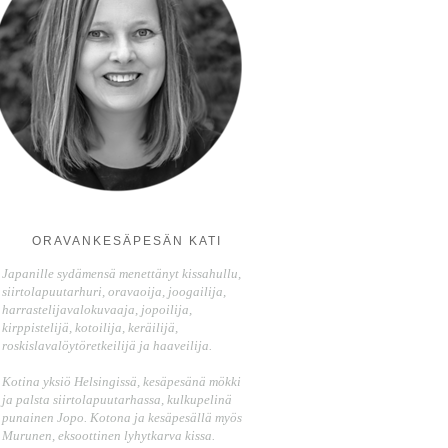
ORAVANKESÄPESÄN KATI
Japanille sydämensä menettänyt kissahullu,
siirtolapuutarhuri, oravaoija, joogailija,
harrastelijavalokuvaaja, jopoilija,
kirppistelijä, kotoilija, keräilijä,
roskislavalöytöretkeilijä ja haaveilija.
Kotina yksiö Helsingissä, kesäpesänä mökki
ja palsta siirtolapuutarhassa, kulkupelinä
punainen Jopo. Kotona ja kesäpesällä myös
Murunen, eksoottinen lyhytkarva kissa.