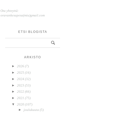
Ota yhteyttä:
oravankesapesa(miu)gmail.com
ETSI BLOGISTA
ARKISTO
►
2026
(7)
►
2025
(16)
►
2024
(32)
►
2023
(53)
►
2022
(66)
►
2021
(75)
▼
2020
(107)
►
joulukuuta
(5)