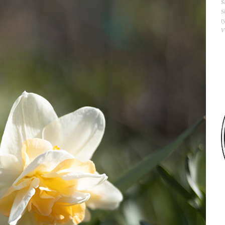
s
s
t
v