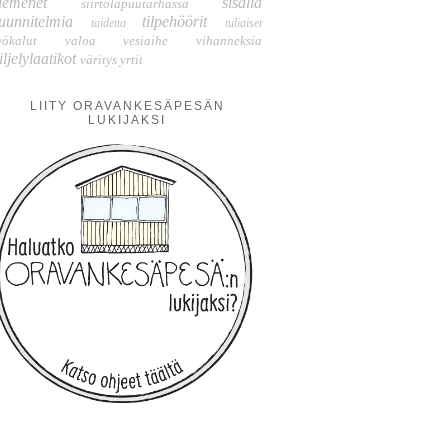
iemenet
sisällä
siirtolapuutarhassa
uunnitelmia
tilpehöörit
taidetta
tuliaiset
yökalut
valoa
vesiaihe
vihanneksia
iljelylaatikot
väritys
yrtit
LIITY ORAVANKESÄPESÄN
LUKIJAKSI