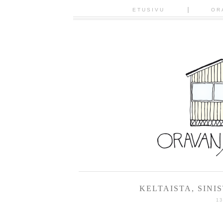
ETUSIVU
OR
KELTAISTA, SINI
1