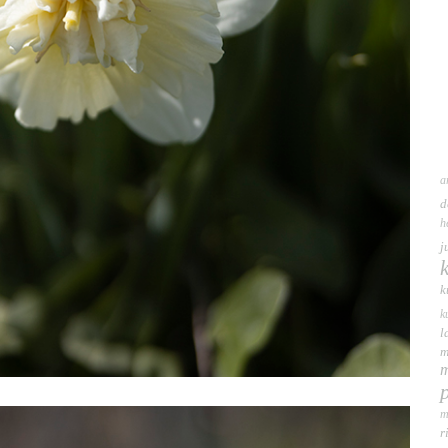
a
d
h
j
k
k
l
m
m
m
r