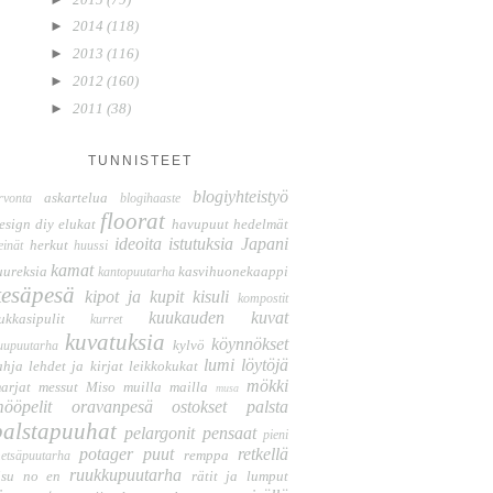
►
2014
(118)
►
2013
(116)
►
2012
(160)
►
2011
(38)
TUNNISTEET
blogiyhteistyö
askartelua
rvonta
blogihaaste
floorat
esign
diy
elukat
havupuut
hedelmät
ideoita
istutuksia
Japani
herkut
einät
huussi
kamat
uureksia
kasvihuonekaappi
kantopuutarha
kesäpesä
kipot ja kupit
kisuli
kompostit
kuukauden kuvat
ukkasipulit
kurret
kuvatuksia
köynnökset
kylvö
uupuutarha
lumi
löytöjä
ahja
lehdet ja kirjat
leikkokukat
mökki
arjat
messut
Miso
muilla mailla
musa
ööpelit
oravanpesä
ostokset
palsta
palstapuuhat
pelargonit
pensaat
pieni
potager
puut
retkellä
remppa
etsäpuutarha
ruukkupuutarha
isu no en
rätit ja lumput