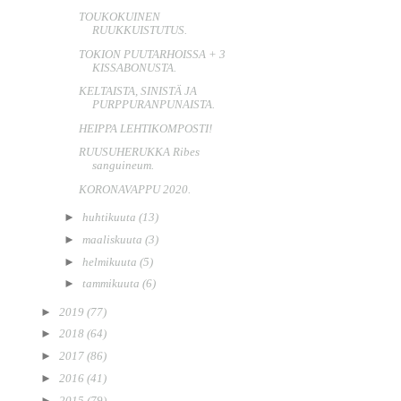
TOUKOKUINEN
RUUKKUISTUTUS.
TOKION PUUTARHOISSA + 3
KISSABONUSTA.
KELTAISTA, SINISTÄ JA
PURPPURANPUNAISTA.
HEIPPA LEHTIKOMPOSTI!
RUUSUHERUKKA Ribes
sanguineum.
KORONAVAPPU 2020.
►
huhtikuuta
(13)
►
maaliskuuta
(3)
►
helmikuuta
(5)
►
tammikuuta
(6)
►
2019
(77)
►
2018
(64)
►
2017
(86)
►
2016
(41)
►
2015
(79)