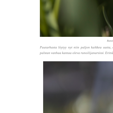
Runoi
Puutarhasta löytyy nyt niin paljon kaikkea uutta, e
palstan vanhaa kantaa oleva runoilijanarsissi. Erittä