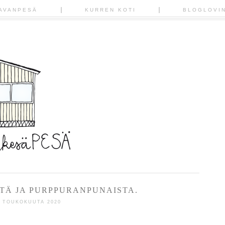
AVANPESÄ
KURREN KOTI
BLOGLOVI
STÄ JA PURPPURANPUNAISTA.
3 TOUKOKUUTA 2020