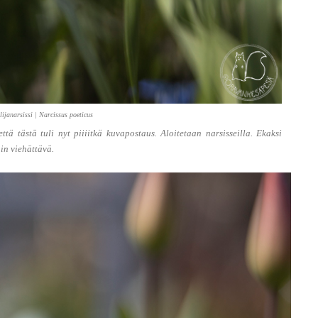
lijanarsissi | Narcissus poeticus
ttä tästä tuli nyt piiiitkä kuvapostaus. Aloitetaan narsisseilla. Ekaksi
in viehättävä.